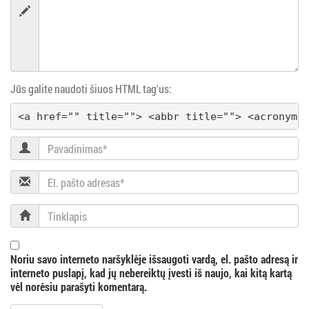
a
v
i
Jūs galite naudoti šiuos HTML tag'us:
g
<a href="" title=""> <abbr title=""> <acronym 
a
Pavadinimas
c
El.
i
pašto
adresas
Tinklapis
j
a
Noriu savo interneto naršyklėje išsaugoti vardą, el. pašto adresą ir
interneto puslapį, kad jų nebereiktų įvesti iš naujo, kai kitą kartą
vėl norėsiu parašyti komentarą.