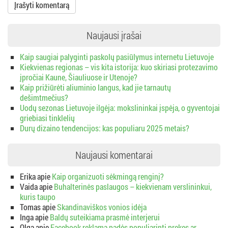
Naujausi įrašai
Kaip saugiai palyginti paskolų pasiūlymus internetu Lietuvoje
Kiekvienas regionas – vis kita istorija: kuo skiriasi protezavimo
įpročiai Kaune, Šiauliuose ir Utenoje?
Kaip prižiūrėti aliuminio langus, kad jie tarnautų
dešimtmečius?
Uodų sezonas Lietuvoje ilgėja: mokslininkai įspėja, o gyventojai
griebiasi tinklelių
Durų dizaino tendencijos: kas populiaru 2025 metais?
Naujausi komentarai
Erika
apie
Kaip organizuoti sėkmingą renginį?
Vaida
apie
Buhalterinės paslaugos – kiekvienam verslininkui,
kuris taupo
Tomas
apie
Skandinaviškos vonios idėja
Inga
apie
Baldų suteikiama prasmė interjerui
Olga
apie
Facebook reklama padės populiarinti prekes ar