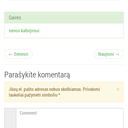
Gairės
temos kalbejimui
Į
← Senesni
Naujesni →
r
Parašykite komentarą
a
×
Jūsų el. pašto adresas nebus skelbiamas. Privalomi
š
laukeliai pažymėti simboliu
*
ų
Comment
n