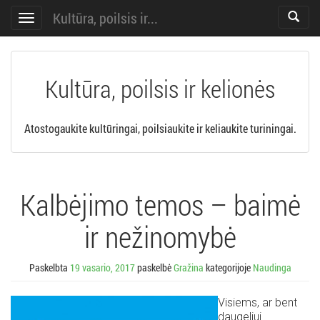
Kultūra, poilsis ir...
Toggle
Toggle
search
navigation
Kultūra, poilsis ir kelionės
Atostogaukite kultūringai, poilsiaukite ir keliaukite turiningai.
Kalbėjimo temos – baimė
ir nežinomybė
Paskelbta
19 vasario, 2017
paskelbė
Gražina
kategorijoje
Naudinga
Visiems, ar bent
daugeliui