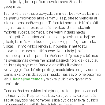
ne tik įrodyti, bet ir pačiam suvokti savo žinias bei
gebėjimus.
Tad reikėtų sekti šiuo pavyzdžiu ir mesti bet kokias baimes
dėl įvairių mokyklos atsiskaitymų. Taip, streso vienokia ar
kitokia forma neišvengsite. Tačiau tai normalu ir kitaip būti
negali. Tačiau stresas turi būti sveikas. Jis turi skatinti
mokytis, ruoštis, domėtis, o ne verkti ir daug naktų
nemiegoti. Geriausias vaistas nuo egzaminų ir kalbėjimo
įskaitų baimės – tai kuo daugiau tokių patirčių. Tam tinka
viskas – ir mokyklos renginiai, ir būreliai, ir net tostų
sakymas giminės susitikimuose. Kad ir kaip juokingai
skambėtų, tai labai padeda. Viešas kalbėjimas yra būtinas ir
neišvengiamas gyvenime norint pasiekti nors kiek daugiau
nei braškių skynimas Danijoje ar lašišų filiavimas
Norvegijoje. Tad būkite protingi, naudokitės proga visomis
tomis įskaitomis džiaugtis ir naudoti jas savo, o ne pažymio
labui.
Kalbejimo temos
yra tikrai puiki tikro gyvenimo
treniruotė.
Gana dažnai mokyklos kalbėjimo įskaitos bijoma vien dėl
nežinomybės. Kaip ten kas bus, kaip įvertins, kaip turi būti.
Tačiau sąlygos nežinomybei išsklaidyti dabar tikrai puikios –
tai ir vyresniųjų patirtis, kad ir ieškant jos interneto