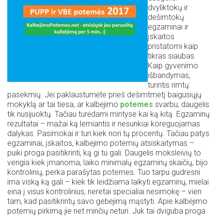
dvyliktokų ir
dešimtokų
egzaminai ir
įskaitos
pristatomi kaip
tikras siaubas.
Kaip gyvenimo
išbandymas,
turintis rimtų
pasekmių. Jei paklaustumėte prieš dešimtmetį baigusiųjų
mokyklą ar tai tiesa, ar kalbėjimo
potemes
svarbu, daugelis
tik nusijuoktų. Tačiau turėdami mintyse kai ką kitą. Egzaminų
rezultatai – mažai ką lemiantis ir nesunkiai koreguojamas
dalykas. Pasimokai ir turi kiek nori tų procentų. Tačiau patys
egzaminai, įskaitos, kalbėjimo potemių atsiskaitymas –
puiki proga pasitikrinti, ką gi tu gali. Daugelis moksleivių to
vengia kiek įmanoma, laiko minimalų egzaminų skaičių, bijo
kontrolinių, perka parašytas potemes. Tuo tarpu gudresni
ima viską ką gali – kiek tik leidžiama laikyti egzaminų, mielai
eina į visus kontrolinius, neretai specialiai nesimokę – vien
tam, kad pasitikrintų savo gebėjimą mąstyti. Apie kalbėjimo
potemių pirkimą jie net minčių neturi. Juk tai dviguba proga