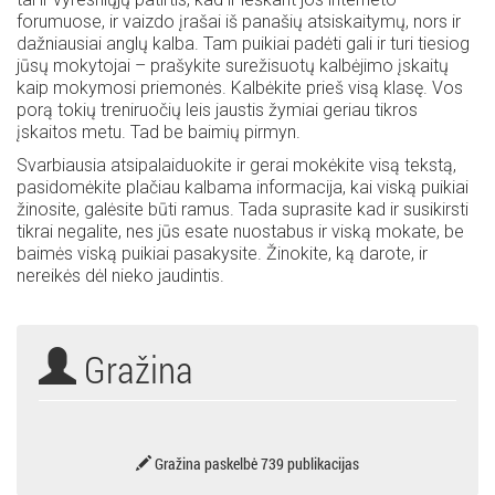
forumuose, ir vaizdo įrašai iš panašių atsiskaitymų, nors ir
dažniausiai anglų kalba. Tam puikiai padėti gali ir turi tiesiog
jūsų mokytojai – prašykite surežisuotų kalbėjimo įskaitų
kaip mokymosi priemonės. Kalbėkite prieš visą klasę. Vos
porą tokių treniruočių leis jaustis žymiai geriau tikros
įskaitos metu. Tad be baimių pirmyn.
Svarbiausia atsipalaiduokite ir gerai mokėkite visą tekstą,
pasidomėkite plačiau kalbama informacija, kai viską puikiai
žinosite, galėsite būti ramus. Tada suprasite kad ir susikirsti
tikrai negalite, nes jūs esate nuostabus ir viską mokate, be
baimės viską puikiai pasakysite. Žinokite, ką darote, ir
nereikės dėl nieko jaudintis.
Gražina
Gražina paskelbė 739 publikacijas