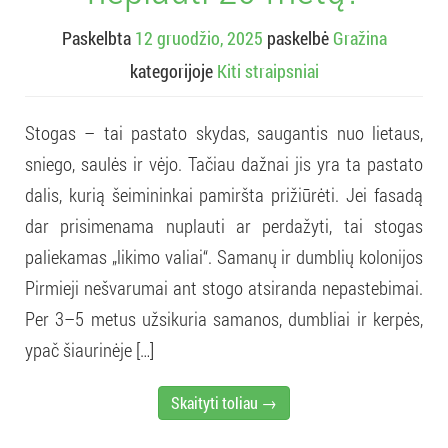
Paskelbta
12 gruodžio, 2025
paskelbė
Gražina
kategorijoje
Kiti straipsniai
Stogas – tai pastato skydas, saugantis nuo lietaus,
sniego, saulės ir vėjo. Tačiau dažnai jis yra ta pastato
dalis, kurią šeimininkai pamiršta prižiūrėti. Jei fasadą
dar prisimenama nuplauti ar perdažyti, tai stogas
paliekamas „likimo valiai“. Samanų ir dumblių kolonijos
Pirmieji nešvarumai ant stogo atsiranda nepastebimai.
Per 3–5 metus užsikuria samanos, dumbliai ir kerpės,
ypač šiaurinėje […]
Skaityti toliau →