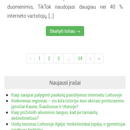
duomenimis, TikTok naudojasi daugiau nei 40 %
interneto vartotojų, […]
Skaityti toliau →
‹
1
2
3
...
34
›
»
Naujausi įrašai
Kaip saugiai palyginti paskolų pasiūlymus internetu Lietuvoje
Kiekvienas regionas – vis kita istorija: kuo skiriasi protezavimo
įpročiai Kaune, Šiauliuose ir Utenoje?
Kaip prižiūrėti aliuminio langus, kad jie tarnautų
dešimtmečius?
Uodų sezonas Lietuvoje ilgėja: mokslininkai įspėja, o gyventojai
griebiasi tinklelių