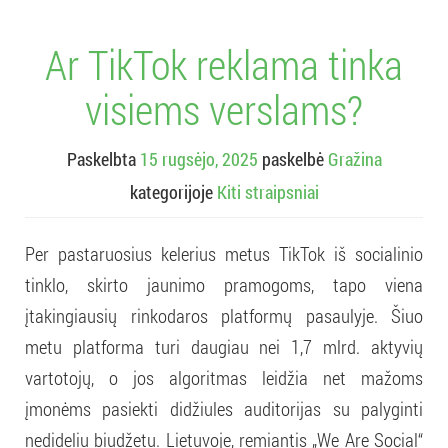
Ar TikTok reklama tinka
visiems verslams?
Paskelbta
15 rugsėjo, 2025
paskelbė
Gražina
kategorijoje
Kiti straipsniai
Per pastaruosius kelerius metus TikTok iš socialinio
tinklo, skirto jaunimo pramogoms, tapo viena
įtakingiausių rinkodaros platformų pasaulyje. Šiuo
metu platforma turi daugiau nei 1,7 mlrd. aktyvių
vartotojų, o jos algoritmas leidžia net mažoms
įmonėms pasiekti didžiules auditorijas su palyginti
nedideliu biudžetu. Lietuvoje, remiantis „We Are Social“