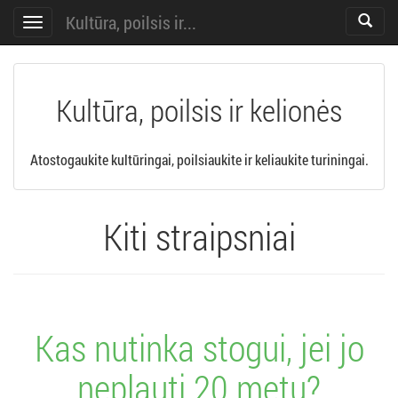
Kultūra, poilsis ir...
Toggle
Toggle
search
navigation
Kultūra, poilsis ir kelionės
Atostogaukite kultūringai, poilsiaukite ir keliaukite turiningai.
Kiti straipsniai
Kas nutinka stogui, jei jo
neplauti 20 metų?