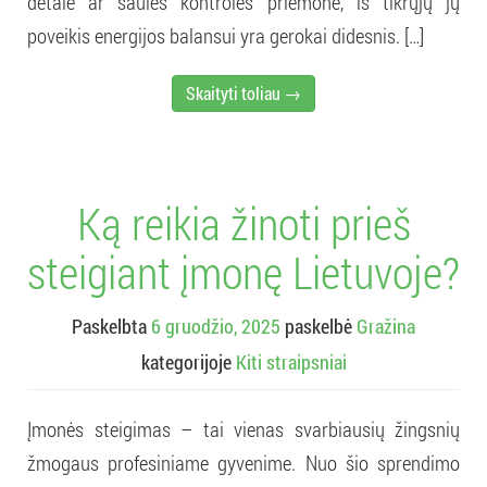
detalė ar saulės kontrolės priemonė, iš tikrųjų jų
poveikis energijos balansui yra gerokai didesnis. […]
Skaityti toliau →
Ką reikia žinoti prieš
steigiant įmonę Lietuvoje?
Paskelbta
6 gruodžio, 2025
paskelbė
Gražina
kategorijoje
Kiti straipsniai
Įmonės steigimas – tai vienas svarbiausių žingsnių
žmogaus profesiniame gyvenime. Nuo šio sprendimo