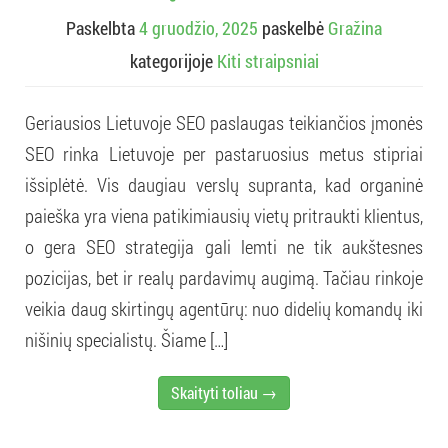
Paskelbta
4 gruodžio, 2025
paskelbė
Gražina
kategorijoje
Kiti straipsniai
Geriausios Lietuvoje SEO paslaugas teikiančios įmonės
SEO rinka Lietuvoje per pastaruosius metus stipriai
išsiplėtė. Vis daugiau verslų supranta, kad organinė
paieška yra viena patikimiausių vietų pritraukti klientus,
o gera SEO strategija gali lemti ne tik aukštesnes
pozicijas, bet ir realų pardavimų augimą. Tačiau rinkoje
veikia daug skirtingų agentūrų: nuo didelių komandų iki
nišinių specialistų. Šiame […]
Skaityti toliau →