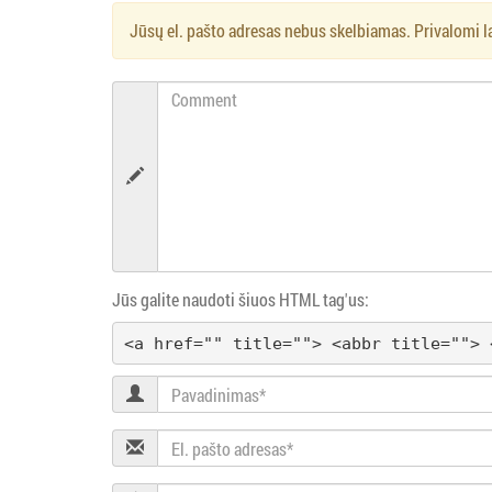
a
Jūsų el. pašto adresas nebus skelbiamas. Privalomi l
š
ų
Comment
n
a
v
i
Jūs galite naudoti šiuos HTML tag'us:
g
<a href="" title=""> <abbr title=""> 
a
Pavadinimas
c
El.
pašto
adresas