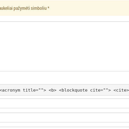
aukeliai pažymėti simboliu
*
<acronym title=""> <b> <blockquote cite=""> <cite>