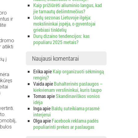
Kaip prižiūrėti aliuminio langus, kad
jie tarnautų dešimtmečius?
 oro
Uodų sezonas Lietuvoje ilgėja:
ntus ir
mokslininkai įspėja, o gyventojai
ite
griebiasi tinklelių
Durų dizaino tendencijos: kas
rodromo
populiaru 2025 metais?
atlikti
Naujausi komentarai
ių į
Erika
apie
Kaip organizuoti sėkmingą
 nėra
renginį?
ikūręs
Vaida
apie
Buhalterinės paslaugos –
itai
kiekvienam verslininkui, kuris taupo
s
Tomas
apie
Skandinaviškos vonios
idėja
Inga
apie
Baldų suteikiama prasmė
rtinti.
interjerui
to.
Olga
apie
Facebook reklama padės
omobilį,
populiarinti prekes ar paslaugas
obulos