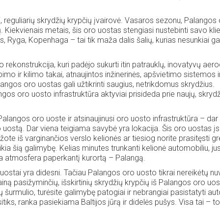
, reguliarių skrydžių krypčių įvairovė. Vasaros sezonu, Palangos
. Kiekvienais metais, šis oro uostas stengiasi nustebinti savo klie
, Ryga, Kopenhaga – tai tik maža dalis šalių, kurias nesunkiai gal
ekonstrukcija, kuri padėjo sukurti itin patrauklų, inovatyvų ae
mo ir kilimo takai, atnaujintos inžinerinės, apšvietimo sistemos ir 
langos oro uostas gali užtikrinti saugius, netrikdomus skrydžius.
ngos oro uosto infrastruktūra aktyviai prisideda prie naujų, skrydž
alangos oro uoste ir atsinaujinusi oro uosto infrastruktūra – dar
o uostą. Dar viena teigiama savybė yra lokacija. Šis oro uostas įs
žote iš varginančios verslo kelionės ar tiesiog norite prasitęsti gre
ia šią galimybę. Kelias minutes trunkanti kelionė automobiliu, ju
era atmosfera paperkantį kurortą – Palangą.
ostai yra didesni. Tačiau Palangos oro uosto tikrai nereikėtų nuve
kainą pasižyminčių, išskirtinių skrydžių krypčių iš Palangos oro uos
 šurmulio, turėsite galimybę patogiai ir nebrangiai pasistatyti aut
itiks, ranka pasiekiama Baltijos jūrą ir didelės pušys. Visa tai – t