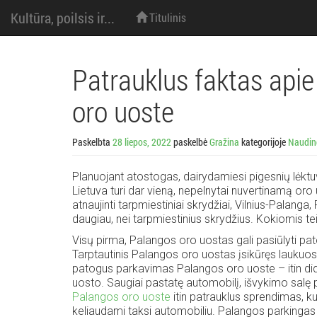
M
Eiti
Kultūra, poilsis ir...
Titulinis
prie
turinio
e
n
Patrauklus faktas api
i
oro uoste
u
Paskelbta
28 liepos, 2022
paskelbė
Gražina
kategorijoje
Naudin
:
Planuojant atostogas, dairydamiesi pigesnių lėktuv
Lietuva turi dar vieną, nepelnytai nuvertinamą or
atnaujinti tarpmiestiniai skrydžiai, Vilnius-Palanga
daugiau, nei tarpmiestinius skrydžius. Kokiomis 
Visų pirma, Palangos oro uostas gali pasiūlyti pa
Tarptautinis Palangos oro uostas įsikūręs laukuo
patogus parkavimas Palangos oro uoste – itin dide
uosto. Saugiai pastatę automobilį, išvykimo sal
Palangos oro uoste
itin patrauklus sprendimas, ku
keliaudami taksi automobiliu. Palangos parkingas g