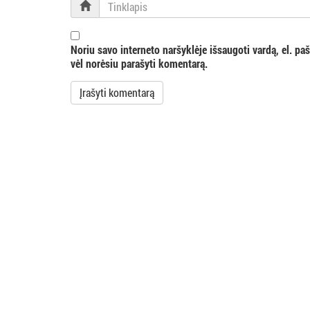
i
Tinklapis
j
Noriu savo interneto naršyklėje išsaugoti vardą, el. pašt
a
vėl norėsiu parašyti komentarą.