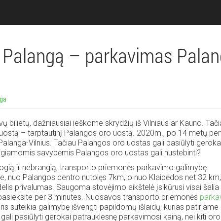
e Palangą – parkavimas Pala
ga
ų bilietų, dažniausiai ieškome skrydžių iš Vilniaus ar Kauno. Tač
o uostą – tarptautinį Palangos oro uostą. 2020m., po 14 metų pe
, Palanga-Vilnius. Tačiau Palangos oro uostas gali pasiūlyti geroka
teigiamomis savybėmis Palangos oro uostas gali nustebinti?
togią ir nebrangią, transporto priemonės parkavimo galimybę.
se, nuo Palangos centro nutolęs 7km, o nuo Klaipėdos net 32 km,
lis privalumas. Saugoma stovėjimo aikštelė įsikūrusi visai šalia
ę pasieksite per 3 minutes. Nuosavos transporto priemonės
parka
ris suteikia galimybę išvengti papildomų išlaidų, kurias patiriame
ali pasiūlyti gerokai patrauklesnę parkavimosi kainą, nei kiti oro