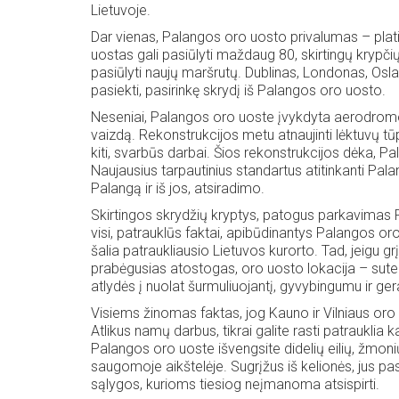
Lietuvoje.
Dar vienas, Palangos oro uosto privalumas – plati
uostas gali pasiūlyti maždaug 80, skirtingų krypčių
pasiūlyti naujų maršrutų. Dublinas, Londonas, Oslas
pasiekti, pasirinkę skrydį iš Palangos oro uosto.
Neseniai, Palangos oro uoste įvykdyta aerodromo r
vaizdą. Rekonstrukcijos metu atnaujinti lėktuvų tūpi
kiti, svarbūs darbai. Šios rekonstrukcijos dėka, Pa
Naujausius tarpautinius standartus atitinkanti Pala
Palangą ir iš jos, atsiradimo.
Skirtingos skrydžių kryptys, patogus parkavimas P
visi, patrauklūs faktai, apibūdinantys Palangos or
šalia patraukliausio Lietuvos kurorto. Tad, jeigu grį
prabėgusias atostogas, oro uosto lokacija – suteik
atlydės į nuolat šurmuliuojantį, gyvybingumu ir g
Visiems žinomas faktas, jog Kauno ir Vilniaus oro u
Atlikus namų darbus, tikrai galite rasti patrauklia 
Ką
Palangos oro uoste išvengsite didelių eilių, žmonių
Dušo
Štai,
svarbu
saugomoje aikštelėje. Sugrįžus iš kelionės, jus pas
padėklai:
ką
žinoti
sąlygos, kurioms tiesiog neįmanoma atsispirti.
viskas,
svarbu
apie