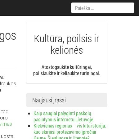
Paieška:
ngos
Kultūra, poilsis ir
kelionės
Atostogaukite kultūringai,
poilsiaukite ir keliaukite turiningai.
iau
rtraukos
i
Naujausi įrašai
 tad
Kaip saugiai palyginti paskolų
 oro
pasiūlymus internetu Lietuvoje
vimas
Kiekvienas regionas – vis kita istorija:
kuo skiriasi protezavimo įpročiai
 uostai
Kaune, Šiauliuose ir Utenoje?