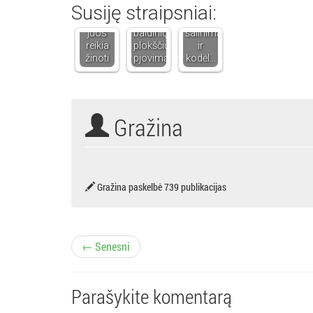
Susiję straipsniai:
ką
žinoti
dantų
apie
apie
akmenų
juos
baldinių
šalinimą
reikia
plokščių
ir
žinoti
pjovimą
kodėl…
Gražina
Gražina paskelbė 739 publikacijas
Į
← Senesni
r
Parašykite komentarą