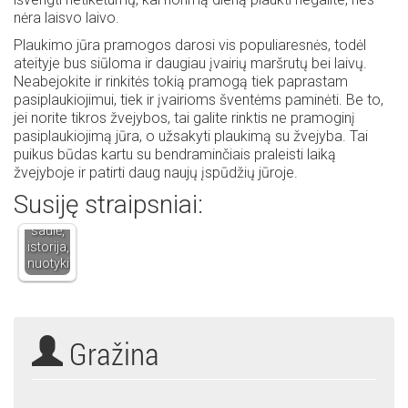
nėra laisvo laivo.
Plaukimo jūra pramogos darosi vis populiaresnės, todėl
ateityje bus siūloma ir daugiau įvairių maršrutų bei laivų.
Neabejokite ir rinkitės tokią pramogą tiek paprastam
pasiplaukiojimui, tiek ir įvairioms šventėms paminėti. Be to,
jei norite tikros žvejybos, tai galite rinktis ne pramoginį
pasiplaukiojimą jūra, o užsakyti plaukimą su žvejyba. Tai
puikus būdas kartu su bendraminčiais praleisti laiką
žvejyboje ir patirti daug naujų įspūdžių jūroje.
Kelionės
Susiję straipsniai:
į Maltą
–
saulė,
istorija,
nuotykiai…
Gražina