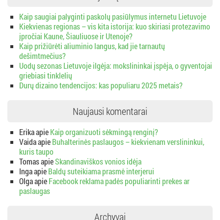
Kaip saugiai palyginti paskolų pasiūlymus internetu Lietuvoje
Kiekvienas regionas – vis kita istorija: kuo skiriasi protezavimo
įpročiai Kaune, Šiauliuose ir Utenoje?
Kaip prižiūrėti aliuminio langus, kad jie tarnautų
dešimtmečius?
Uodų sezonas Lietuvoje ilgėja: mokslininkai įspėja, o gyventojai
griebiasi tinklelių
Durų dizaino tendencijos: kas populiaru 2025 metais?
Naujausi komentarai
Erika
apie
Kaip organizuoti sėkmingą renginį?
Vaida
apie
Buhalterinės paslaugos – kiekvienam verslininkui,
kuris taupo
Tomas
apie
Skandinaviškos vonios idėja
Inga
apie
Baldų suteikiama prasmė interjerui
Olga
apie
Facebook reklama padės populiarinti prekes ar
paslaugas
Archyvai