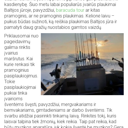
kasdienybę. Šiuo metu labai populiarūs įvairūs plaukimai
Baltijos jūroje, pavyzdžiui,
baracuda tour
ar kitas
pramoginis, ar ne pramoginis plaukimas. Kelionė laivu –
puikus būdas sužinoti, ką reiškia plaukimas Baltijos jūra ir
pamatyti daug gražių nuostabios gamtos vaizdų.
Priklausomai nuo
pageidavimų
galima rinktis
įvairius
maršrutus. Kai
kurie renkasi tik
pramoginius
pasiplaukiojimus.
Tokie
pasiplaukiojimai
puikiai tinka
įvairioms
šventėms švęsti, pavyzdžiui, mergvakariams ir
bernvakariams, gimtadieniams ar darbo šventėms. Tik
svarbu atidžiai pasirinkti tinkamą laivą. Rinkitės tokį, kuris
laisvai talpina tiek žmonių, kiek reikia. Taip pat reikia, kad
būtų muzikos aparatūra, juk kokia šventė be muzikos? Gera