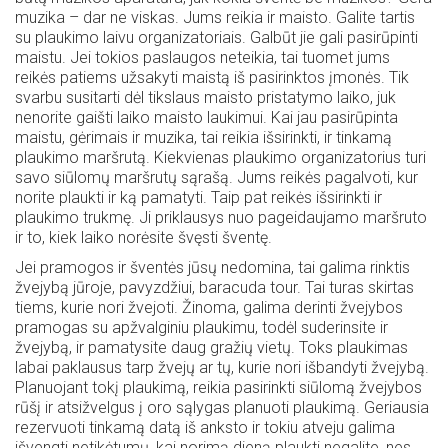
muzika – dar ne viskas. Jums reikia ir maisto. Galite tartis
su plaukimo laivu organizatoriais. Galbūt jie gali pasirūpinti
maistu. Jei tokios paslaugos neteikia, tai tuomet jums
reikės patiems užsakyti maistą iš pasirinktos įmonės. Tik
svarbu susitarti dėl tikslaus maisto pristatymo laiko, juk
nenorite gaišti laiko maisto laukimui. Kai jau pasirūpinta
maistu, gėrimais ir muzika, tai reikia išsirinkti, ir tinkamą
plaukimo maršrutą. Kiekvienas plaukimo organizatorius turi
savo siūlomų maršrutų sąrašą. Jums reikės pagalvoti, kur
norite plaukti ir ką pamatyti. Taip pat reikės išsirinkti ir
plaukimo trukmę. Ji priklausys nuo pageidaujamo maršruto
ir to, kiek laiko norėsite švęsti šventę.
Jei pramogos ir šventės jūsų nedomina, tai galima rinktis
žvejybą jūroje, pavyzdžiui, baracuda tour. Tai turas skirtas
tiems, kurie nori žvejoti. Žinoma, galima derinti žvejybos
pramogas su apžvalginiu plaukimu, todėl suderinsite ir
žvejybą, ir pamatysite daug gražių vietų. Toks plaukimas
labai paklausus tarp žvejų ar tų, kurie nori išbandyti žvejybą.
Planuojant tokį plaukimą, reikia pasirinkti siūlomą žvejybos
rūšį ir atsižvelgus į oro sąlygas planuoti plaukimą. Geriausia
rezervuoti tinkamą datą iš anksto ir tokiu atveju galima
išvengti netikėtumų, kai norimą dieną plaukti negalite, nes