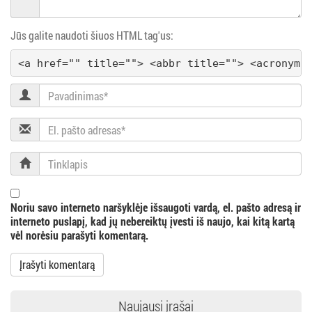
i
Jūs galite naudoti šiuos HTML tag'us:
g
<a href="" title=""> <abbr title=""> <acronym 
a
Pavadinimas
c
El.
i
pašto
adresas
Tinklapis
j
a
Noriu savo interneto naršyklėje išsaugoti vardą, el. pašto adresą ir
interneto puslapį, kad jų nebereiktų įvesti iš naujo, kai kitą kartą
vėl norėsiu parašyti komentarą.
Naujausi įrašai