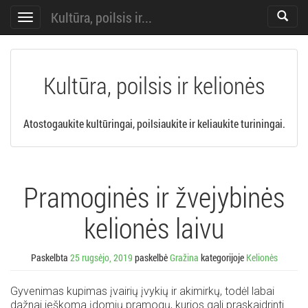
Kultūra, poilsis ir...
Toggle
Toggle
search
navigation
Kultūra, poilsis ir kelionės
Atostogaukite kultūringai, poilsiaukite ir keliaukite turiningai.
Pramoginės ir žvejybinės
kelionės laivu
Paskelbta
25 rugsėjo, 2019
paskelbė
Gražina
kategorijoje
Kelionės
Gyvenimas kupimas įvairių įvykių ir akimirkų, todėl labai
dažnai ieškoma įdomių pramogų, kurios gali praskaidrinti