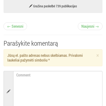
Gražina paskelbė 739 publikacijas
Į
← Senesni
Naujesni →
r
Parašykite komentarą
a
×
Jūsų el. pašto adresas nebus skelbiamas. Privalomi
š
laukeliai pažymėti simboliu
*
ų
Comment
n
a
v