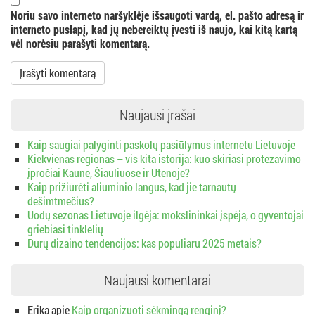
a
Noriu savo interneto naršyklėje išsaugoti vardą, el. pašto adresą ir
interneto puslapį, kad jų nebereiktų įvesti iš naujo, kai kitą kartą
vėl norėsiu parašyti komentarą.
Naujausi įrašai
Kaip saugiai palyginti paskolų pasiūlymus internetu Lietuvoje
Kiekvienas regionas – vis kita istorija: kuo skiriasi protezavimo
įpročiai Kaune, Šiauliuose ir Utenoje?
Kaip prižiūrėti aliuminio langus, kad jie tarnautų
dešimtmečius?
Uodų sezonas Lietuvoje ilgėja: mokslininkai įspėja, o gyventojai
griebiasi tinklelių
Durų dizaino tendencijos: kas populiaru 2025 metais?
Naujausi komentarai
Erika
apie
Kaip organizuoti sėkmingą renginį?