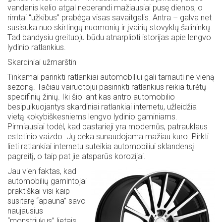
vandenis kelio atgal neberandi mažiausiai pusę dienos, o
rimtai “užkibus” prabėga visas savaitgalis. Antra – galva net
susisuka nuo skirtingų nuomonių ir įvairių stovyklų šalininkų.
Tad bandysiu greituoju būdu atnarplioti istorijas apie lengvo
lydinio ratlankius.
Skardiniai užmarštin
Tinkamai parinkti ratlankiai automobiliui gali tarnauti ne vieną
sezoną. Tačiau vairuotojui pasirinkti ratlankius reikia turėtų
specifinių žinių. Iki šiol ant kas antro automobilio
besipuikuojantys skardiniai ratlankiai internetu, užleidžia
vietą kokybiškesniems lengvo lydinio gaminiams.
Pirmiausiai todėl, kad pastarieji yra modernūs, patrauklaus
estetinio vaizdo. Jų dėka sunaudojama mažiau kuro. Pirkti
lieti ratlankiai internetu suteikia automobiliui sklandensį
pagreitį, o taip pat jie atsparūs korozijai.
Jau vien faktas, kad
automobilių gamintojai
praktiškai visi kaip
susitarę “apauna” savo
naujausius
“monstriukus” lietais