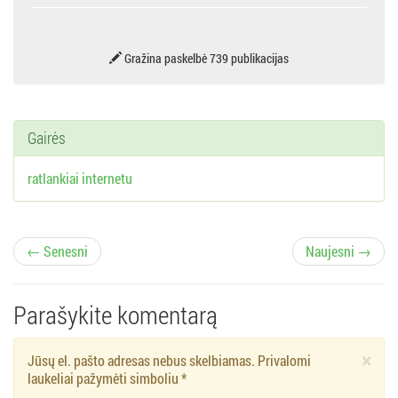
Gražina paskelbė 739 publikacijas
Gairės
ratlankiai internetu
Į
← Senesni
Naujesni →
r
Parašykite komentarą
a
×
Jūsų el. pašto adresas nebus skelbiamas. Privalomi
š
laukeliai pažymėti simboliu
*