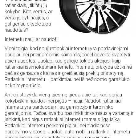
ratlankiais, įtikintų jų
kokybe. Kita vertus, ar
verta įsigyti naujus, o
gal geriau eksplotuoti
naudotais?
Internetu nauji ar naudoti
Vieni teigia, kad nauji ratlankiai internetu yra pardavinėjami
daugiau nei prieinamomis kainomis, todėl neverta svarstyti
apie naudotus. Juolab, kad galiojo tokios akcijos, kaip
ratlankiai issimoketinai internetu. Internetu prekyba užtikrina
pačias geriausias kainas ir greičiausią prekių pristatymą.
Ratlankiai internetu – patikimiau nei iš nežinomo garažiuko
ar kaimyno rūsio.
Antroji stovykla vieną giesmę gieda apie tai, kad geriau
kokybiški ir naudoti, nei pigūs – nauji. Naudoti ratlankiai
internetu yra parduodami su gamintojo ir tarpininko
garantijomis. Tačiau svarbu pasirinkti tinkamiausią variantą ir
įsitikinti, kad pigus ratlankiai internetu tarnaus ilgą laiką.
Ratlankiai internetu perkami pigiau, nei tradicinėse
pardavimo vietose. Juolab, automobiliu ratlankiai internetu
pardavinėjami su dangteliais, originaliu gamintojo