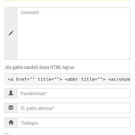
ų
Comment
n
a
v
i
Jūs galite naudoti šiuos HTML tag'us:
g
<a href="" title=""> <abbr title=""> <acronym 
a
Pavadinimas
c
El.
i
pašto
adresas
Tinklapis
j