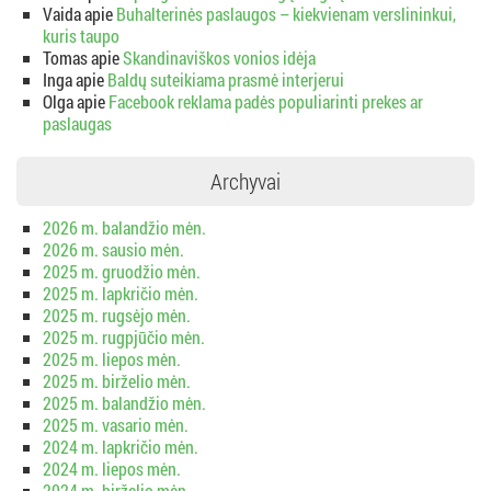
Vaida
apie
Buhalterinės paslaugos – kiekvienam verslininkui,
kuris taupo
Tomas
apie
Skandinaviškos vonios idėja
Inga
apie
Baldų suteikiama prasmė interjerui
Olga
apie
Facebook reklama padės populiarinti prekes ar
paslaugas
Archyvai
2026 m. balandžio mėn.
2026 m. sausio mėn.
2025 m. gruodžio mėn.
2025 m. lapkričio mėn.
2025 m. rugsėjo mėn.
2025 m. rugpjūčio mėn.
2025 m. liepos mėn.
2025 m. birželio mėn.
2025 m. balandžio mėn.
2025 m. vasario mėn.
2024 m. lapkričio mėn.
2024 m. liepos mėn.
2024 m. birželio mėn.