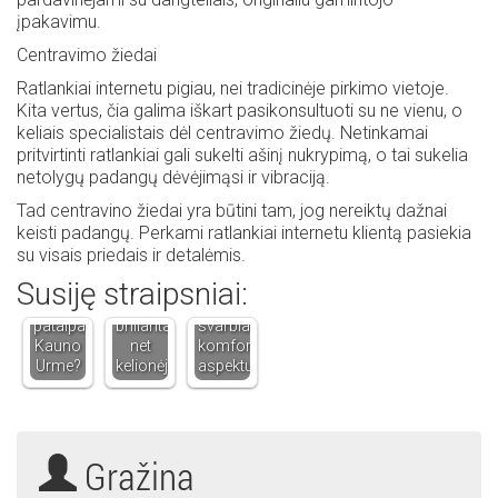
įpakavimu.
Centravimo žiedai
Ratlankiai internetu pigiau, nei tradicinėje pirkimo vietoje.
Kita vertus, čia galima iškart pasikonsultuoti su ne vienu, o
keliais specialistais dėl centravimo žiedų. Netinkamai
pritvirtinti ratlankiai gali sukelti ašinį nukrypimą, o tai sukelia
netolygų padangų dėvėjimąsi ir vibraciją.
Tad centravino žiedai yra būtini tam, jog nereiktų dažnai
Kodėl
keisti padangų. Perkami ratlankiai internetu klientą pasiekia
verta
Kodėl
su visais priedais ir detalėmis.
Kodėl
turėti
namų
Susiję straipsniai:
verta
auskarus
šildymas
nuomotis
su
tampa
patalpas
briliantais
svarbiausiu
Kauno
net
komforto
Urme?
kelionėje?
aspektu?
Gražina