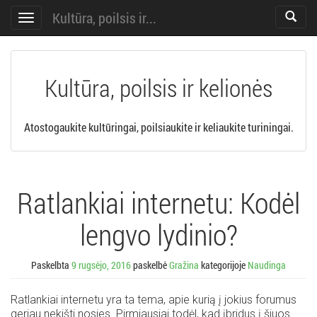
Kultūra, poilsis ir...
Toggle
Toggle
search
navigation
Kultūra, poilsis ir kelionės
Atostogaukite kultūringai, poilsiaukite ir keliaukite turiningai.
Ratlankiai internetu: Kodėl
lengvo lydinio?
Paskelbta
9 rugsėjo, 2016
paskelbė
Gražina
kategorijoje
Naudinga
Ratlankiai internetu yra ta tema, apie kurią į jokius forumus
geriau nekišti nosies. Pirmiausiai todėl, kad įbridus į šiuos