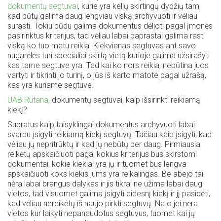
dokumentų segtuvai
, kurie yra kelių skirtingų dydžių tam,
kad būtų galima daug lengviau viską archyvuoti ir vėliau
surasti. Tokiu būdu galima dokumentus dėlioti pagal įmonės
pasirinktus kriterijus, tad vėliau labai paprastai galima rasti
viską ko tuo metu reikia. Kiekvienas segtuvas ant savo
nugarėlės turi specialiai skirtą vietą kurioje galima užsirašyti
kas tame segtuve yra. Tad kai ko nors reikia, nebūtina juos
vartyti ir tikrinti jo turinį, o jūs iš karto matote pagal užrašą,
kas yra kuriame segtuve.
UAB Rutana
, dokumentų segtuvai, kaip išsirinkti reikiamą
kiekį?
Supratus kaip taisyklingai dokumentus archyvuoti labai
svarbu įsigyti reikiamą kiekį segtuvų. Tačiau kaip įsigyti, kad
vėliau jų nepritrūktų ir kad jų nebūtų per daug. Pirmiausia
reikėtų apskaičiuoti pagal kokius kriterijus bus skirstomi
dokumentai, kokie kiekiai yra jų ir tuomet bus lengva
apskaičiuoti koks kiekis jums yra reikalingas. Be abejo tai
nėra labai brangus dalykas ir jis tikrai ne užima labai daug
vietos, tad visuomet galima įsigyti didesnį kiekį ir jį pasidėti,
kad vėliau nereikėtų iš naujo pirkti segtuvų. Na o jei nėra
vietos kur laikyti nepanaudotus segtuvus, tuomet kai jų