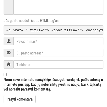
v
i
Jūs galite naudoti šiuos HTML tag'us:
g
<a href="" title=""> <abbr title=""> <acronym 
a
Pavadinimas
c
El.
i
pašto
adresas
Tinklapis
j
a
Noriu savo interneto naršyklėje išsaugoti vardą, el. pašto adresą ir
interneto puslapį, kad jų nebereiktų įvesti iš naujo, kai kitą kartą
vėl norėsiu parašyti komentarą.