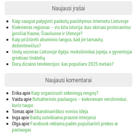
Naujausi įrašai
Kaip saugiai palyginti paskolų pasiūlymus internetu Lietuvoje
Kiekvienas regionas – vis kita istorija: kuo skiriasi protezavimo
įpročiai Kaune, Šiauliuose ir Utenoje?
Kaip prižiūrėti aliuminio langus, kad jie tarnautų
dešimtmečius?
Uodų sezonas Lietuvoje ilgėja: mokslininkai įspėja, o gyventojai
griebiasi tinklelių
Durų dizaino tendencijos: kas populiaru 2025 metais?
Naujausi komentarai
Erika
apie
Kaip organizuoti sėkmingą renginį?
Vaida
apie
Buhalterinės paslaugos – kiekvienam verslininkui,
kuris taupo
Tomas
apie
Skandinaviškos vonios idėja
Inga
apie
Baldų suteikiama prasmė interjerui
Olga
apie
Facebook reklama padės populiarinti prekes ar
paslaugas