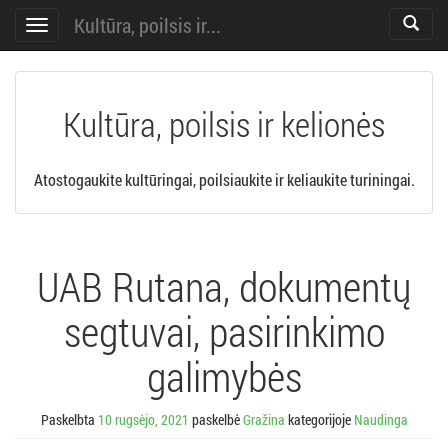
Kultūra, poilsis ir...
Toggle
Toggle
search
navigation
Kultūra, poilsis ir kelionės
Atostogaukite kultūringai, poilsiaukite ir keliaukite turiningai.
UAB Rutana, dokumentų
segtuvai, pasirinkimo
galimybės
Paskelbta
10 rugsėjo, 2021
paskelbė
Gražina
kategorijoje
Naudinga