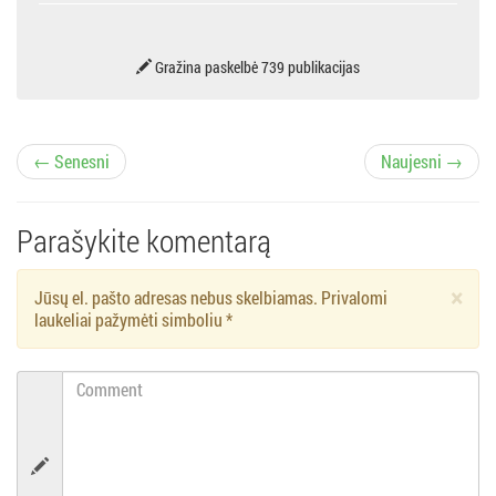
Gražina paskelbė 739 publikacijas
Į
← Senesni
Naujesni →
r
Parašykite komentarą
a
×
Jūsų el. pašto adresas nebus skelbiamas. Privalomi
š
laukeliai pažymėti simboliu
*
ų
Comment
n
a