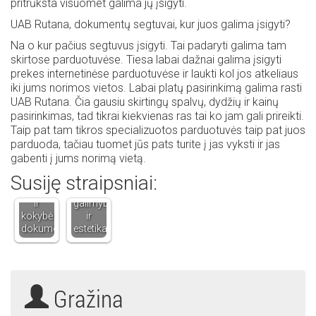
pritrūksta visuomet galima jų įsigyti.
UAB Rutana, dokumentų segtuvai, kur juos galima įsigyti?
Na o kur pačius segtuvus įsigyti. Tai padaryti galima tam
skirtose parduotuvėse. Tiesa labai dažnai galima įsigyti
prekes internetinėse parduotuvėse ir laukti kol jos atkeliaus
iki jums norimos vietos. Labai platų pasirinkimą galima rasti
UAB Rutana. Čia gausiu skirtingų spalvų, dydžių ir kainų
pasirinkimas, tad tikrai kiekvienas ras tai ko jam gali prireikti.
Taip pat tam tikros specializuotos parduotuvės taip pat juos
parduoda, tačiau tuomet jūs pats turite į jas vyksti ir jas
gabenti į jums norimą vietą.
Techniniai
Susiję straipsniai:
vertimai:
Stiklinių
tikslumas
pertvarų
ir
galimybės
kokybė
ir
dokumentų…
estetika
Gražina