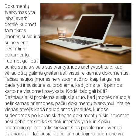
Dokumentų
tvarkymas yra
labai svarbi
detalė, kuomet
tam tikros
įmonės susiduria
su ne viena
dešimtimi
dokumentų.
Tuomet gali būti
sunku su jais visais susitvarkyti, juos archyvuoti taip, kad
vėliau būtų galima greitai rasti visus reikiamus dokumentus.
Tačiau naujos įmonės ne visuomet žino, kaip tai galima
padaryti ir susiduria su problema, kad joms tai iš pirmos
karto ne visuomet pavyksta. Kodėl taip gali būti?
Dažniausiai ši problema susijusi su tuo, kad įmonės naudoja
netinkamas priemones, pačių dokumentų tvarkymui. Yra ne
vienas atvejis kada naudojamos įmautės, kuriose
sudedamos po kelias skirtingas dokumentų rūšis ir tuomet
nesugeba atskirti koks dokumentas yra kur. Kokių
priemonių galima imtis siekiant šios problemos išvengti.
Dažniausiai ir labiausiai populiari naudojimo priemonė yra