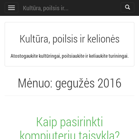
Kultūra, poilsis ir...
Toggle
Toggle
search
navigation
Kultūra, poilsis ir kelionės
Atostogaukite kultūringai, poilsiaukite ir keliaukite turiningai.
Mėnuo:
gegužės 2016
Kaip pasirinkti
kompiuterių taisyklą?