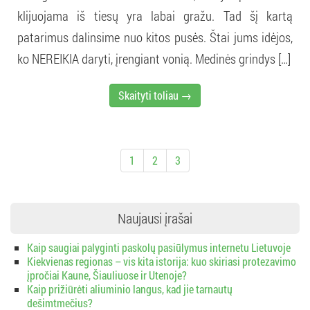
klijuojama iš tiesų yra labai gražu. Tad šį kartą
patarimus dalinsime nuo kitos pusės. Štai jums idėjos,
ko NEREIKIA daryti, įrengiant vonią. Medinės grindys […]
Skaityti toliau →
1
2
3
Naujausi įrašai
Kaip saugiai palyginti paskolų pasiūlymus internetu Lietuvoje
Kiekvienas regionas – vis kita istorija: kuo skiriasi protezavimo
įpročiai Kaune, Šiauliuose ir Utenoje?
Kaip prižiūrėti aliuminio langus, kad jie tarnautų
dešimtmečius?