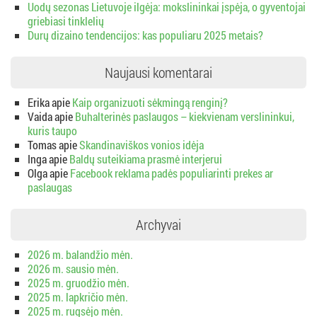
Uodų sezonas Lietuvoje ilgėja: mokslininkai įspėja, o gyventojai
griebiasi tinklelių
Durų dizaino tendencijos: kas populiaru 2025 metais?
Naujausi komentarai
Erika
apie
Kaip organizuoti sėkmingą renginį?
Vaida
apie
Buhalterinės paslaugos – kiekvienam verslininkui,
kuris taupo
Tomas
apie
Skandinaviškos vonios idėja
Inga
apie
Baldų suteikiama prasmė interjerui
Olga
apie
Facebook reklama padės populiarinti prekes ar
paslaugas
Archyvai
2026 m. balandžio mėn.
2026 m. sausio mėn.
2025 m. gruodžio mėn.
2025 m. lapkričio mėn.
2025 m. rugsėjo mėn.