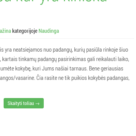
ažina
kategorijoje
Naudinga
s yra neatsiejamos nuo padangų, kurių pasiūla rinkoje šiuo
 kartais tinkamų padangų pasirinkimas gali reikalauti laiko,
stumėte kokybę, kuri Jums našiai tarnaus. Bene geriausias
dangos/vasarine. Čia rasite ne tik puikios kokybės padangas,
Skaityti toliau →