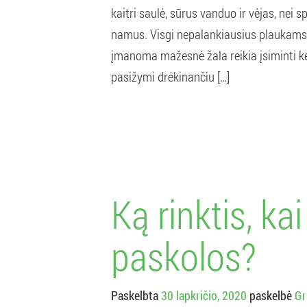
kaitri saulė, sūrus vanduo ir vėjas, nei s
namus. Visgi nepalankiausius plaukams 
įmanoma mažesnė žala reikia įsiminti ke
pasižymi drėkinančiu […]
Ką rinktis, ka
paskolos?
Paskelbta
30 lapkričio, 2020
paskelbė
Gr