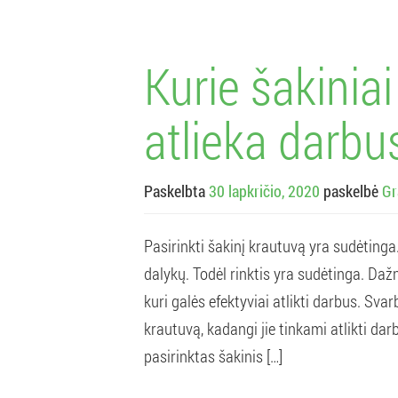
Kurie šakiniai
atlieka darbu
Paskelbta
30 lapkričio, 2020
paskelbė
Gr
Pasirinkti šakinį krautuvą yra sudėtinga.
dalykų. Todėl rinktis yra sudėtinga. Dažn
kuri galės efektyviai atlikti darbus. Sva
krautuvą, kadangi jie tinkami atlikti darb
pasirinktas šakinis […]