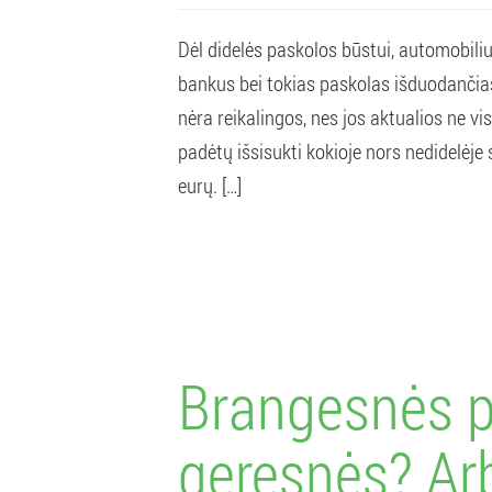
Dėl didelės paskolos būstui, automobiliu
bankus bei tokias paskolas išduodančias 
nėra reikalingos, nes jos aktualios ne vis
padėtų išsisukti kokioje nors nedidelėje 
eurų. […]
Brangesnės 
geresnės? Arb