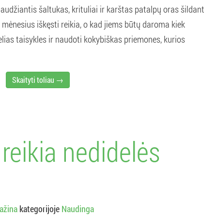
paudžiantis šaltukas, krituliai ir karštas patalpų oras šildant
mėnesius iškęsti reikia, o kad jiems būtų daroma kiek
lias taisykles ir naudoti kokybiškas priemones, kurios
Skaityti toliau →
i reikia nedidelės
ažina
kategorijoje
Naudinga