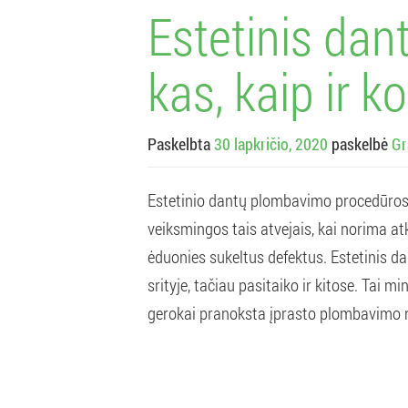
Estetinis da
kas, kaip ir k
Paskelbta
30 lapkričio, 2020
paskelbė
Gr
Estetinio dantų plombavimo procedūros 
veiksmingos tais atvejais, kai norima atk
ėduonies sukeltus defektus. Estetinis 
srityje, tačiau pasitaiko ir kitose. Tai mi
gerokai pranoksta įprasto plombavimo rez