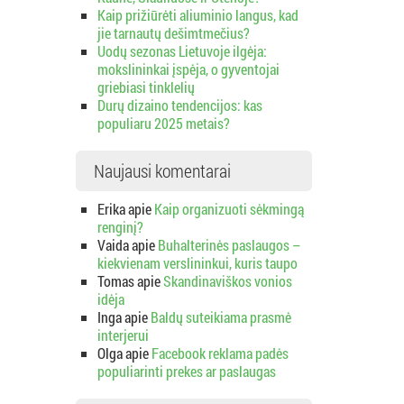
Kaip prižiūrėti aliuminio langus, kad
jie tarnautų dešimtmečius?
Uodų sezonas Lietuvoje ilgėja:
mokslininkai įspėja, o gyventojai
griebiasi tinklelių
Durų dizaino tendencijos: kas
populiaru 2025 metais?
Naujausi komentarai
Erika
apie
Kaip organizuoti sėkmingą
renginį?
Vaida
apie
Buhalterinės paslaugos –
kiekvienam verslininkui, kuris taupo
Tomas
apie
Skandinaviškos vonios
idėja
Inga
apie
Baldų suteikiama prasmė
interjerui
Olga
apie
Facebook reklama padės
populiarinti prekes ar paslaugas