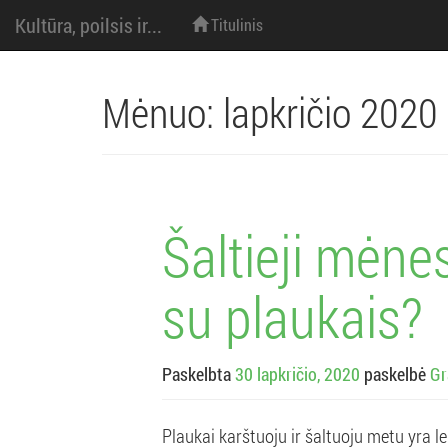
M
Eiti
Kultūra, poilsis ir...
Titulinis
prie
turinio
e
n
Mėnuo:
lapkričio 2020
i
u
Šaltieji mėnes
:
su plaukais?
Paskelbta
30 lapkričio, 2020
paskelbė
Gr
Plaukai karštuoju ir šaltuoju metu yra 