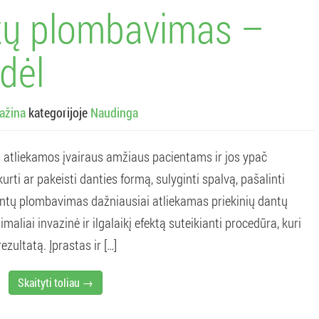
ntų plombavimas –
odėl
ažina
kategorijoje
Naudinga
atliekamos įvairaus amžiaus pacientams ir jos ypač
urti ar pakeisti danties formą, sulyginti spalvą, pašalinti
dantų plombavimas dažniausiai atliekamas priekinių dantų
nimaliai invazinė ir ilgalaikį efektą suteikianti procedūra, kuri
ultatą. Įprastas ir […]
Skaityti toliau →