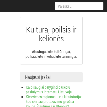
Paieška:
Kultūra, poilsis ir
kelionės
Atostogaukite kultūringai,
poilsiaukite ir keliaukite turiningai.
Naujausi įrašai
Kaip saugiai palyginti paskolų
pasiūlymus internetu Lietuvoje
Kiekvienas regionas – vis kita istorija:
kuo skiriasi protezavimo įpročiai
Kaune, Šiauliuose ir Utenoje?