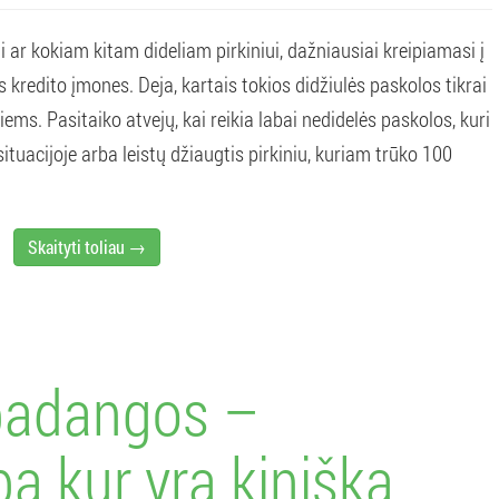
i ar kokiam kitam dideliam pirkiniui, dažniausiai kreipiamasi į
kredito įmones. Deja, kartais tokios didžiulės paskolos tikrai
iems. Pasitaiko atvejų, kai reikia labai nedidelės paskolos, kuri
situacijoje arba leistų džiaugtis pirkiniu, kuriam trūko 100
Skaityti toliau →
padangos –
a kur yra kiniška