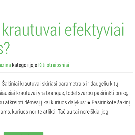
 krautuvai efektyviai
s?
ažina
kategorijoje
Kiti straipsniai
 Šakiniai krautuvai skiriasi parametrais ir daugeliu kitų
iausiai krautuvai yra brangūs, todėl svarbu pasirinkti prekę,
rbu atkreipti dėmesį į kai kuriuos dalykus: ● Pasirinkote šakinį
ams, kuriuos norite atlikti. Tačiau tai nereiškia, jog