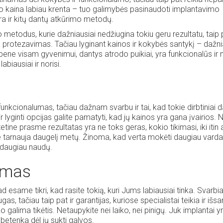
uo kaina labiau krenta – tuo galimybės pasinaudoti implantavimo
a ir kitų dantų atkūrimo metodų.
 metodus, kurie dažniausiai nedžiugina tokiu geru rezultatu, taip 
i yra protezavimas. Tačiau lyginant kainos ir kokybės santykį – dažni
 bene visam gyvenimui, dantys atrodo puikiai, yra funkcionalūs ir 
labiausiai ir norisi.
funkcionalumas, tačiau dažnam svarbu ir tai, kad tokie dirbtiniai 
r lyginti opcijas galite pamatyti, kad jų kainos yra gana įvairios. 
tetine prasme rezultatas yra ne toks geras, kokio tikimasi, iki itin
rie tarnauja daugelį metų. Žinoma, kad verta mokėti daugiau vard
 daugiau naudų.
kimas
 esame tikri, kad rasite tokią, kuri Jums labiausiai tinka. Svarbi
ugas, tačiau taip pat ir garantijas, kuriose specialistai teikia ir išs
ko galima tikėtis. Netaupykite nei laiko, nei pinigų. Juk implantai y
betenka dėl jų sukti galvos.