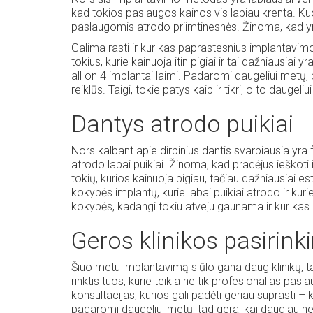
kad tokios paslaugos kainos vis labiau krenta. K
paslaugomis atrodo priimtinesnės. Žinoma, kad yr
Galima rasti ir kur kas paprastesnius implantavimo
tokius, kurie kainuoja itin pigiai ir tai dažniausia
all on 4 implantai laimi. Padaromi daugeliui metų,
reiklūs. Taigi, tokie patys kaip ir tikri, o to daugeliui 
Dantys atrodo puikiai
Nors kalbant apie dirbinius dantis svarbiausia yra 
atrodo labai puikiai. Žinoma, kad pradėjus ieškoti i
tokių, kurios kainuoja pigiau, tačiau dažniausiai es
kokybės implantų, kurie labai puikiai atrodo ir ku
kokybės, kadangi tokiu atveju gaunama ir kur kas
Geros klinikos pasirin
Šiuo metu implantavimą siūlo gana daug klinikų, tad
rinktis tuos, kurie teikia ne tik profesionalias pasla
konsultacijas, kurios gali padėti geriau suprasti – 
Burnos
padaromi daugeliui metų, tad gera, kai daugiau ne
ertmės