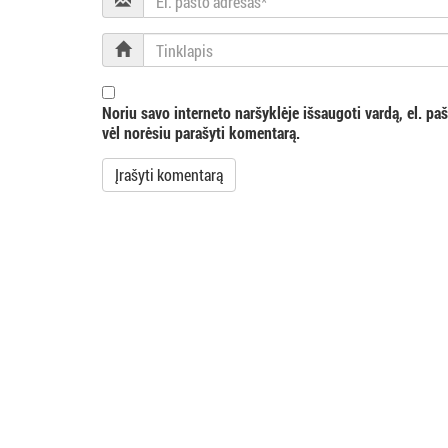
pašto
i
adresas
Tinklapis
j
Noriu savo interneto naršyklėje išsaugoti vardą, el. pašt
a
vėl norėsiu parašyti komentarą.