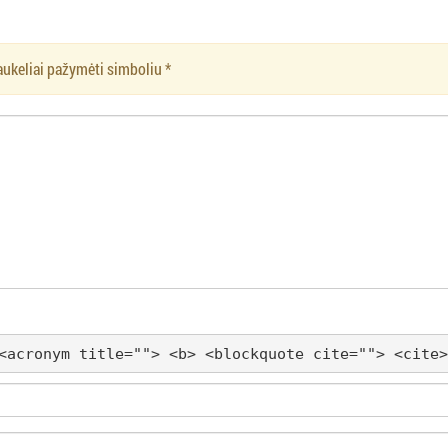
aukeliai pažymėti simboliu
*
<acronym title=""> <b> <blockquote cite=""> <cite>