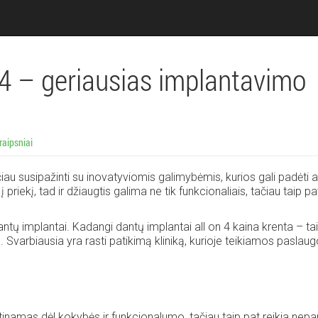
 4 – geriausias implantavimo
traipsniai
iau susipažinti su inovatyviomis galimybėmis, kurios gali padėti a
priekį, tad ir džiaugtis galima ne tik funkcionaliais, tačiau taip pat
antų implantai. Kadangi dantų implantai all on 4 kaina krenta – tai
Svarbiausia yra rasti patikimą kliniką, kurioje teikiamos paslau
inamas dėl kokybės ir funkcionalumo, tačiau taip pat reikia nepam