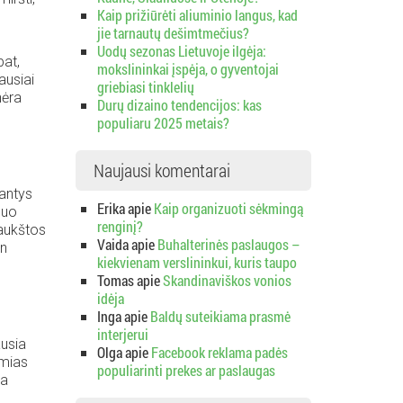
Kaip prižiūrėti aliuminio langus, kad
jie tarnautų dešimtmečius?
Uodų sezonas Lietuvoje ilgėja:
pat,
mokslininkai įspėja, o gyventojai
ausiai
griebiasi tinklelių
nėra
Durų dizaino tendencijos: kas
populiaru 2025 metais?
Naujausi komentarai
dantys
Erika
apie
Kaip organizuoti sėkmingą
Nuo
renginį?
 aukštos
Vaida
apie
Buhalterinės paslaugos –
an
kiekvienam verslininkui, kuris taupo
Tomas
apie
Skandinaviškos vonios
idėja
Inga
apie
Baldų suteikiama prasmė
interjerui
ausia
Olga
apie
Facebook reklama padės
amias
populiarinti prekes ar paslaugas
ra