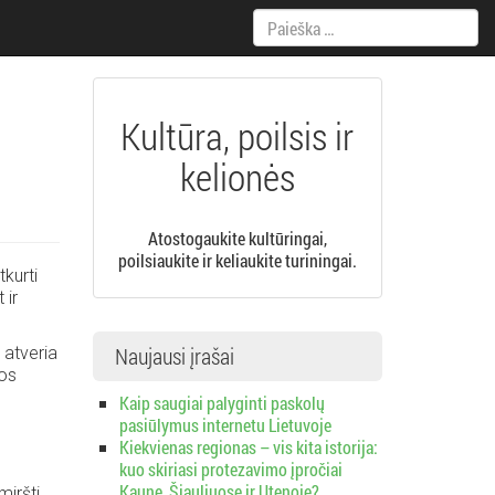
Paieška:
Kultūra, poilsis ir
kelionės
Atostogaukite kultūringai,
poilsiaukite ir keliaukite turiningai.
tkurti
 ir
Naujausi įrašai
 atveria
gos
Kaip saugiai palyginti paskolų
pasiūlymus internetu Lietuvoje
Kiekvienas regionas – vis kita istorija:
kuo skiriasi protezavimo įpročiai
Kaune, Šiauliuose ir Utenoje?
iršti,