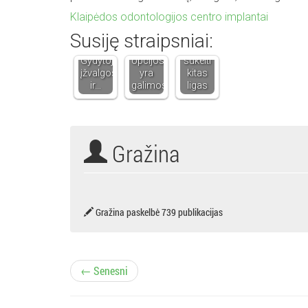
Ar
ir
Klaipėdos odontologijos centro implantai
implantai
Dantų
dantų
Susiję straipsniai:
tinka
tiesinimas:
ligos
kiekvienam?
kokios
gali
Gydytojo
opcijos
sukelti
įžvalgos
yra
kitas
ir…
galimos?
ligas
Gražina
Gražina paskelbė 739 publikacijas
Į
← Senesni
r