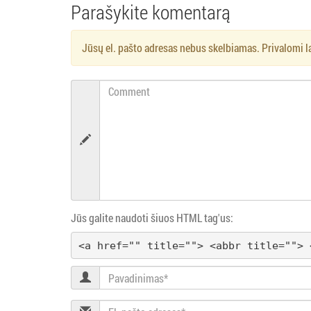
Parašykite komentarą
a
Jūsų el. pašto adresas nebus skelbiamas. Privalomi l
š
ų
Comment
n
a
v
i
Jūs galite naudoti šiuos HTML tag'us:
g
<a href="" title=""> <abbr title=""> 
a
Pavadinimas
c
El.