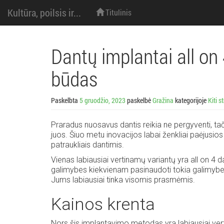
M
Eiti
Kultūra, poilsis ir...
Titulinis
prie
turinio
e
n
Dantų implantai all on
i
būdas
u
Paskelbta
5 gruodžio, 2023
paskelbė
Gražina
kategorijoje
Kiti s
:
Praradus nuosavus dantis reikia ne pergyventi, tač
juos. Šiuo metu inovacijos labai ženkliai paėjusios į 
patraukliais dantimis.
Vienas labiausiai vertinamų variantų yra all on 4 d
galimybes kiekvienam pasinaudoti tokia galimybe. 
Jums labiausiai tinka visomis prasmėmis.
Kainos krenta
Nors šis implantavimo metodas yra labiausiai vert