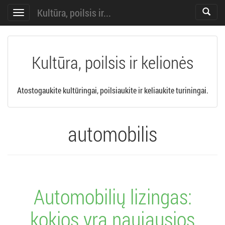
Kultūra, poilsis ir...
Toggle
Toggle
search
navigation
Kultūra, poilsis ir kelionės
Atostogaukite kultūringai, poilsiaukite ir keliaukite turiningai.
automobilis
Automobilių lizingas:
kokios yra naujausios