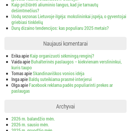
Kaip prižiūrėti aliuminio langus, kad jie tarnautų
dešimtmečius?
Uodų sezonas Lietuvoje ilgėja: mokslininkai įspėja, o gyventojai
griebiasi tinklelių
Durų dizaino tendencijos: kas populiaru 2025 metais?
Naujausi komentarai
Erika
apie
Kaip organizuoti sėkmingą renginį?
Vaida
apie
Buhalterinės paslaugos – kiekvienam verslininkui,
kuris taupo
Tomas
apie
Skandinaviškos vonios idėja
Inga
apie
Baldų suteikiama prasmė interjerui
Olga
apie
Facebook reklama padės populiarinti prekes ar
paslaugas
Archyvai
2026 m. balandžio mėn.
2026 m. sausio mėn.
2025 m. gruodžio mėn.