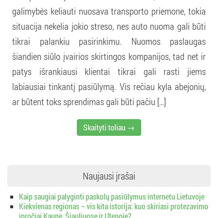
galimybės keliauti nuosava transporto priemone, tokia
situacija nekelia jokio streso, nes auto nuoma gali būti
tikrai palankiu pasirinkimu. Nuomos paslaugas
šiandien siūlo įvairios skirtingos kompanijos, tad net ir
patys išrankiausi klientai tikrai gali rasti jiems
labiausiai tinkantį pasiūlymą. Vis rečiau kyla abejonių,
ar būtent toks sprendimas gali būti pačiu […]
Skaityti toliau →
Naujausi įrašai
Kaip saugiai palyginti paskolų pasiūlymus internetu Lietuvoje
Kiekvienas regionas – vis kita istorija: kuo skiriasi protezavimo
įpročiai Kaune, Šiauliuose ir Utenoje?