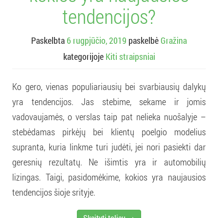
tendencijos?
Paskelbta
6 rugpjūčio, 2019
paskelbė
Gražina
kategorijoje
Kiti straipsniai
Ko gero, vienas populiariausių bei svarbiausių dalykų
yra tendencijos. Jas stebime, sekame ir jomis
vadovaujamės, o verslas taip pat nelieka nuošalyje –
stebėdamas pirkėjų bei klientų poelgio modelius
supranta, kuria linkme turi judėti, jei nori pasiekti dar
geresnių rezultatų. Ne išimtis yra ir automobilių
lizingas. Taigi, pasidomėkime, kokios yra naujausios
tendencijos šioje srityje.
Skaityti toliau →