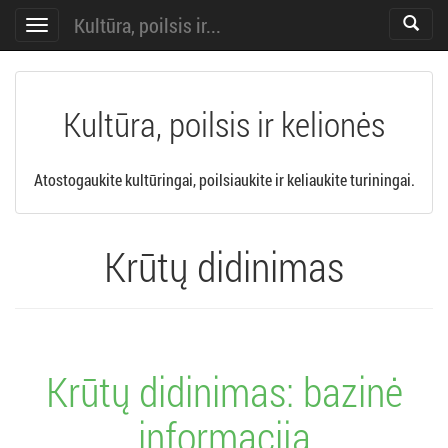
Kultūra, poilsis ir...
Toggle
Toggle
search
navigation
Kultūra, poilsis ir kelionės
Atostogaukite kultūringai, poilsiaukite ir keliaukite turiningai.
Krūtų didinimas
Krūtų didinimas: bazinė
informacija