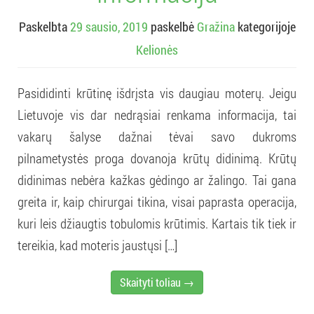
Paskelbta
29 sausio, 2019
paskelbė
Gražina
kategorijoje
Kelionės
Pasididinti krūtinę išdrįsta vis daugiau moterų. Jeigu
Lietuvoje vis dar nedrąsiai renkama informacija, tai
vakarų šalyse dažnai tėvai savo dukroms
pilnametystės proga dovanoja krūtų didinimą. Krūtų
didinimas nebėra kažkas gėdingo ar žalingo. Tai gana
greita ir, kaip chirurgai tikina, visai paprasta operacija,
kuri leis džiaugtis tobulomis krūtimis. Kartais tik tiek ir
tereikia, kad moteris jaustųsi […]
Skaityti toliau →