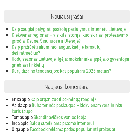
Naujausi įrašai
Kaip saugiai palyginti paskolų pasiūlymus internetu Lietuvoje
Kiekvienas regionas – vis kita istorija: kuo skiriasi protezavimo
įpročiai Kaune, Šiauliuose ir Utenoje?
Kaip prižiūrėti aliuminio langus, kad jie tarnautų
dešimtmečius?
Uodų sezonas Lietuvoje ilgėja: mokslininkai įspėja, o gyventojai
griebiasi tinklelių
Durų dizaino tendencijos: kas populiaru 2025 metais?
Naujausi komentarai
Erika
apie
Kaip organizuoti sėkmingą renginį?
Vaida
apie
Buhalterinės paslaugos – kiekvienam verslininkui,
kuris taupo
Tomas
apie
Skandinaviškos vonios idėja
Inga
apie
Baldų suteikiama prasmė interjerui
Olga
apie
Facebook reklama padės populiarinti prekes ar