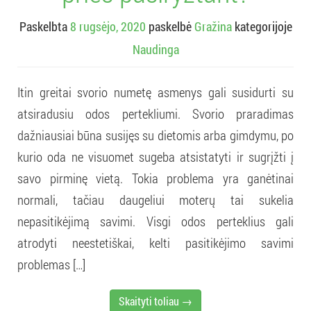
Paskelbta
8 rugsėjo, 2020
paskelbė
Gražina
kategorijoje
Naudinga
Itin greitai svorio numetę asmenys gali susidurti su
atsiradusiu odos pertekliumi. Svorio praradimas
dažniausiai būna susijęs su dietomis arba gimdymu, po
kurio oda ne visuomet sugeba atsistatyti ir sugrįžti į
savo pirminę vietą. Tokia problema yra ganėtinai
normali, tačiau daugeliui moterų tai sukelia
nepasitikėjimą savimi. Visgi odos perteklius gali
atrodyti neestetiškai, kelti pasitikėjimo savimi
problemas […]
Skaityti toliau →