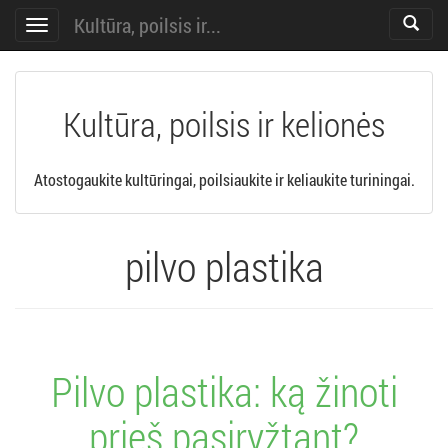
Kultūra, poilsis ir...
Toggle
Toggle
search
navigation
Kultūra, poilsis ir kelionės
Atostogaukite kultūringai, poilsiaukite ir keliaukite turiningai.
pilvo plastika
Pilvo plastika: ką žinoti
prieš pasiryžtant?