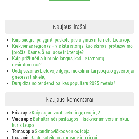
Naujausi įrašai
Kaip saugiai palyginti paskolų pasiūlymus internetu Lietuvoje
Kiekvienas regionas – vis kita istorija: kuo skiriasi protezavimo
įpročiai Kaune, Šiauliuose ir Utenoje?
Kaip prižiūrėti aliuminio langus, kad jie tarnautų
dešimtmečius?
Uodų sezonas Lietuvoje ilgėja: mokslininkai įspėja, o gyventojai
griebiasi tinklelių
Durų dizaino tendencijos: kas populiaru 2025 metais?
Naujausi komentarai
Erika
apie
Kaip organizuoti sėkmingą renginį?
Vaida
apie
Buhalterinės paslaugos – kiekvienam verslininkui,
kuris taupo
Tomas
apie
Skandinaviškos vonios idėja
Inga
apie
Baldų suteikiama prasmė interjerui