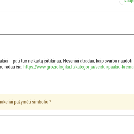
Nauj
iai – pati tuo ne kartą įsitikinau. Neseniai atradau, kaip svarbu naudoti
mų radau čia:
https://www.groziologika.lt/kategorija/veidui/paakiu-krema
aukeliai pažymėti simboliu
*