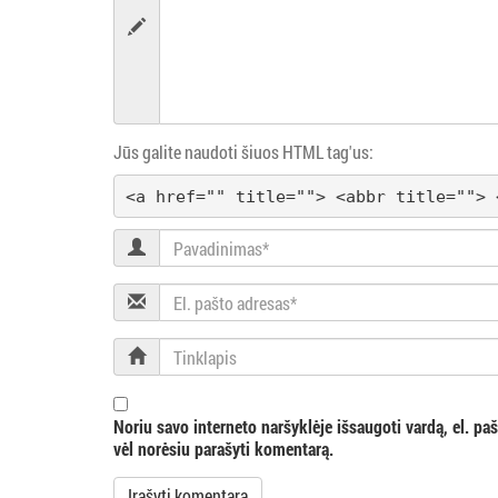
a
c
i
j
Jūs galite naudoti šiuos HTML tag'us:
a
<a href="" title=""> <abbr title=""> 
Pavadinimas
El.
pašto
adresas
Tinklapis
Noriu savo interneto naršyklėje išsaugoti vardą, el. pašt
vėl norėsiu parašyti komentarą.