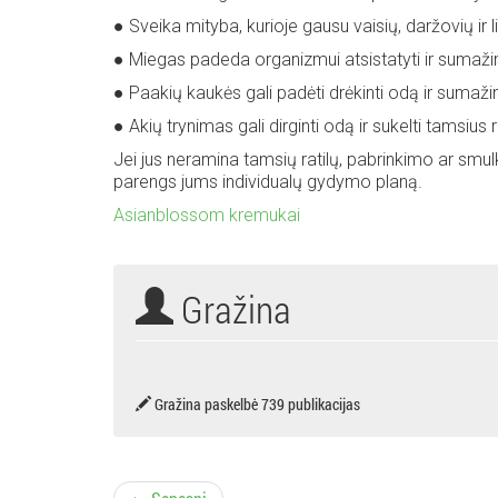
● Sveika mityba, kurioje gausu vaisių, daržovių ir 
● Miegas padeda organizmui atsistatyti ir sumažin
● Paakių kaukės gali padėti drėkinti odą ir sumažint
● Akių trynimas gali dirginti odą ir sukelti tamsius r
Jei jus neramina tamsių ratilų, pabrinkimo ar smulk
parengs jums individualų gydymo planą.
Asianblossom kremukai
Gražina
Gražina paskelbė 739 publikacijas