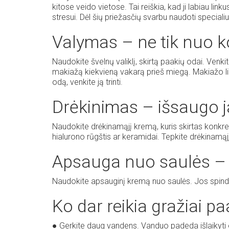
kitose veido vietose. Tai reiškia, kad ji labiau link
stresui. Dėl šių priežasčių svarbu naudoti speciali
Valymas – ne tik nuo k
Naudokite švelnų valiklį, skirtą paakių odai. Venkite
makiažą kiekvieną vakarą prieš miegą. Makiažo lik
odą, venkite ją trinti.
Drėkinimas – išsaugo 
Naudokite drėkinamąjį kremą, kuris skirtas konkre
hialurono rūgštis ar keramidai. Tepkite drėkinamąj
Apsauga nuo saulės – 
Naudokite apsauginį kremą nuo saulės. Jos spindulia
Ko dar reikia gražiai p
● Gerkite daug vandens. Vanduo padeda išlaikyti 