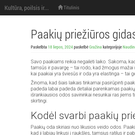
M
Eiti
Kultūra, poilsis ir...
Titulinis
prie
turinio
e
n
Paakių priežiūros gida
i
Paskelbta
18 liepos, 2024
paskelbė
Gražina
kategorijoje
Naudin
u
Savo paakiams reikia negailėti laiko. Sakoma, kad
tamsūs ir pavargę – tai rodo, kad žmogus mažai mie
:
kai paakiai yra šviesūs ir oda yra elastinga – ta
Žinoma, kad šiais laikais tinkamai pasirūpinti paaki
padeda labai padeda detaliai parenkamas paakių kr
išrankiausios odos savininkai nesunkai ras jiems 
skirtingi.
Kodėl svarbi paakių pri
Paakių oda skiriasi nuo likusios veido odos. Paaki
kad ji labiau linkusi į raukšles, tamsius ratilus ir 