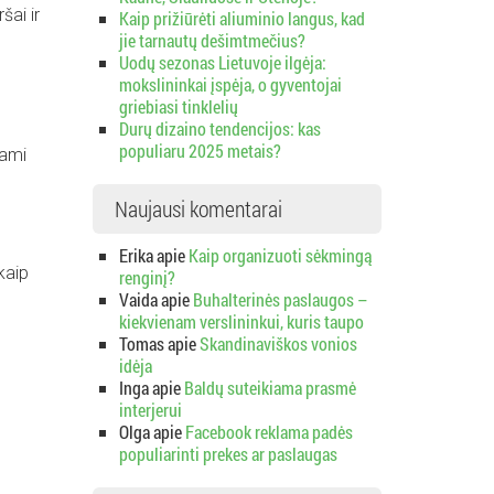
šai ir
Kaip prižiūrėti aliuminio langus, kad
jie tarnautų dešimtmečius?
Uodų sezonas Lietuvoje ilgėja:
mokslininkai įspėja, o gyventojai
griebiasi tinklelių
Durų dizaino tendencijos: kas
populiaru 2025 metais?
dami
Naujausi komentarai
Erika
apie
Kaip organizuoti sėkmingą
kaip
renginį?
Vaida
apie
Buhalterinės paslaugos –
kiekvienam verslininkui, kuris taupo
Tomas
apie
Skandinaviškos vonios
idėja
Inga
apie
Baldų suteikiama prasmė
interjerui
Olga
apie
Facebook reklama padės
populiarinti prekes ar paslaugas