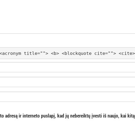
<acronym title=""> <b> <blockquote cite=""> <cite>
o adresą ir interneto puslapį, kad jų nebereiktų įvesti iš naujo, kai kitą