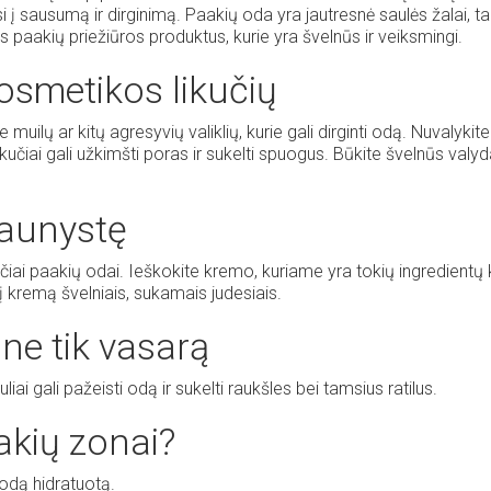
usi į sausumą ir dirginimą. Paakių oda yra jautresnė saulės žalai, tar
us paakių priežiūros produktus, kurie yra švelnūs ir veiksmingi.
osmetikos likučių
 muilų ar kitų agresyvių valiklių, kurie gali dirginti odą. Nuvalykite
učiai gali užkimšti poras ir sukelti spuogus. Būkite švelnūs valy
jaunystę
čiai paakių odai. Ieškokite kremo, kuriame yra tokių ingredientų 
į kremą švelniais, sukamais judesiais.
ne tik vasarą
i gali pažeisti odą ir sukelti raukšles bei tamsius ratilus.
aakių zonai?
odą hidratuotą.