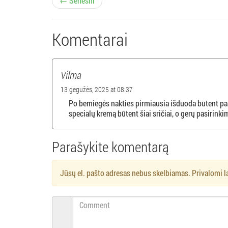
Į
← Senesni
r
Komentarai
a
š
Vilma
ų
13 gegužės, 2025 at 08:37
Po bemiegės nakties pirmiausia išduoda būtent paak
n
specialų kremą būtent šiai sričiai, o gerų pasirinki
a
Parašykite komentarą
v
Jūsų el. pašto adresas nebus skelbiamas. Privalomi l
i
g
Comment