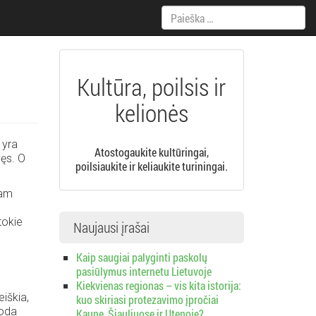
Paieška:
Kultūra, poilsis ir
kelionės
 yra
Atostogaukite kultūringai,
vęs. O
poilsiaukite ir keliaukite turiningai.
Tam
tokie
Naujausi įrašai
Kaip saugiai palyginti paskolų
pasiūlymus internetu Lietuvoje
Kiekvienas regionas – vis kita istorija:
iškia,
kuo skiriasi protezavimo įpročiai
 oda
Kaune, Šiauliuose ir Utenoje?