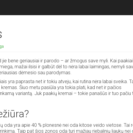
s
ga
 jie bene geriausiai ir parodo – ar žmogus save myli. Kai paakiai
ga, mažai ilsisi ir galbūt dėl to nėra labai laimingas, nemyli sa
i geriausias dėmesio sau parodymas.
ais yra paprasta net ir tokiu atveju, kai rutina nėra labai sveika. 
emas. Šiuo metu pasiūla yra tokia plati, kad net ir pačios
tinkamą variantą. Juk paakių kremai – tokie panašūs ir tuo pačiu 
ežiūra?
ų oda yra apie 40 % plonesnė nei oda kitose veido vietose. Tai re
pabrinkimą. Taip pat šios zonos oda turi mažiau riebalinių liaukų nei