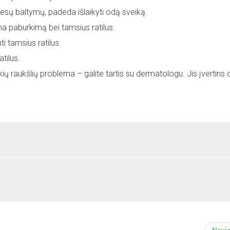
liesų baltymų, padeda išlaikyti odą sveiką.
a paburkimą bei tamsius ratilus.
i tamsius ratilus.
atilus.
ių raukšlių problema – galite tartis su dermatologu. Jis įvertins 