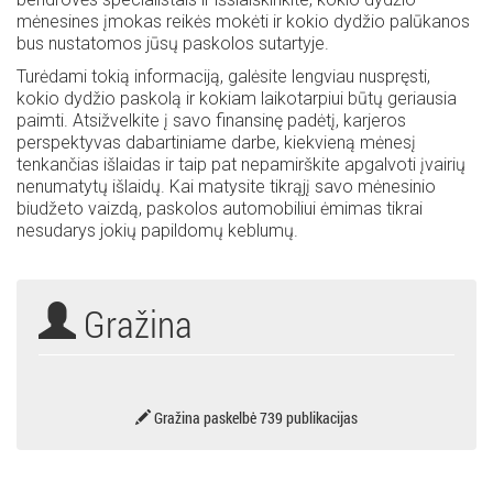
mėnesines įmokas reikės mokėti ir kokio dydžio palūkanos
bus nustatomos jūsų paskolos sutartyje.
Turėdami tokią informaciją, galėsite lengviau nuspręsti,
kokio dydžio paskolą ir kokiam laikotarpiui būtų geriausia
paimti. Atsižvelkite į savo finansinę padėtį, karjeros
perspektyvas dabartiniame darbe, kiekvieną mėnesį
tenkančias išlaidas ir taip pat nepamirškite apgalvoti įvairių
nenumatytų išlaidų. Kai matysite tikrąjį savo mėnesinio
biudžeto vaizdą, paskolos automobiliui ėmimas tikrai
nesudarys jokių papildomų keblumų.
Gražina
Gražina paskelbė 739 publikacijas