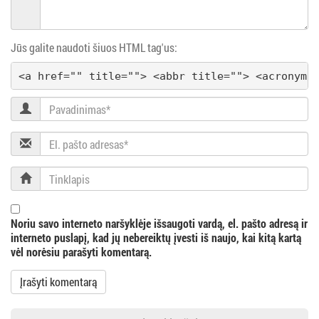
Jūs galite naudoti šiuos HTML tag'us:
<a href="" title=""> <abbr title=""> <acronym 
Pavadinimas
El.
pašto
adresas
Tinklapis
Noriu savo interneto naršyklėje išsaugoti vardą, el. pašto adresą ir
interneto puslapį, kad jų nebereiktų įvesti iš naujo, kai kitą kartą
vėl norėsiu parašyti komentarą.