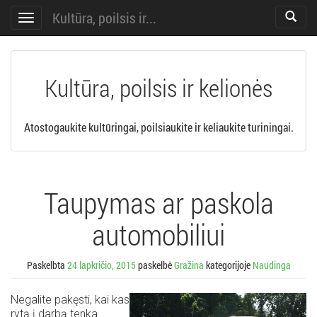
Kultūra, poilsis ir...
Toggle
Toggle
search
navigation
Kultūra, poilsis ir kelionės
Atostogaukite kultūringai, poilsiaukite ir keliaukite turiningai.
Taupymas ar paskola
automobiliui
Paskelbta
24 lapkričio, 2015
paskelbė
Gražina
kategorijoje
Naudinga
Negalite pakęsti, kai kas
rytą į darbą tenka