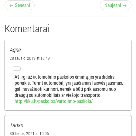
Į
← Senesni
Naujesni →
r
Komentarai
a
š
Agnė
ų
28 sausio, 2019 at 15:49
n
Aš irgi už automobilio paskolos ėmimą, jei yra didelis
poreikis. Turint automobilį yra jaučiamas laisvės jausmas,
a
gali nuvažiuoti kur nori, nereikia būti priklausomu nuo
draugų su automobiliais ar viešojo transporto.
v
http://kku.lt/paskolos/vartojimo-paskola/
i
Tadas
g
30 liepos, 2021 at 10:06