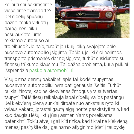
keliauti sausakimšame
viešajame transporte?
Dėl didelių spūsčių
dažnai tenka vėluoti į
darbą, nes laiku
nesulaukiate jums
reikiamo autobuso ar
troleibuso? Jei taip, turbūt jau kurį laiką svajojate apie
nuosavo automobilio įsigijimą. Tačiau, jei iki šiol norimos
transporto priemonės dar neįsigijote, turbūt susiduriate su
finansų trūkumo klausimu. Tai dažna problema, kurią puikiai
išsprendžia
paskola automobiliui
.
Visų pirma derėtų pakalbėti apie tai, kodėl taupymas
nuosavam automobiliui nėra pati geriausia išeitis. Turbūt
puikiai žinote, kad ne kiekvienas žmogus yra sutvertas
taupyti. Tai iš tiesų reikalauja labai didelių valios pastangų.
Jei kiekvieną dieną sunkiai dirbate nuo ankstaus ryto iki
vėlaus vakaro, įprastai gautą algą norite paskirstyti taip, kad
kuo daugiau lėšų liktų jūsų asmeniniams poreikiams
patenkinti. Tokiu atveju gali kilti rizika, kad tikrai ne kiekvieną
mėnesį pasiryšite dalį gaunamo atlyginimo įdėti į taupyklę.