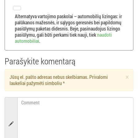
a
c
Alternatyva vartojimo paskolai – automobilių lizingas: ir
palūkanos mažesnės, ir sąlygos geresnės bei papildomų
pasiūlymų paketas didesnis. Beje, pasinaudojus lizingo
i
pasiūlymu, gali būti perkami tiek nauji, tiek
naudoti
automobiliai
.
j
a
Parašykite komentarą
×
Jūsų el. pašto adresas nebus skelbiamas. Privalomi
laukeliai pažymėti simboliu
*
Comment