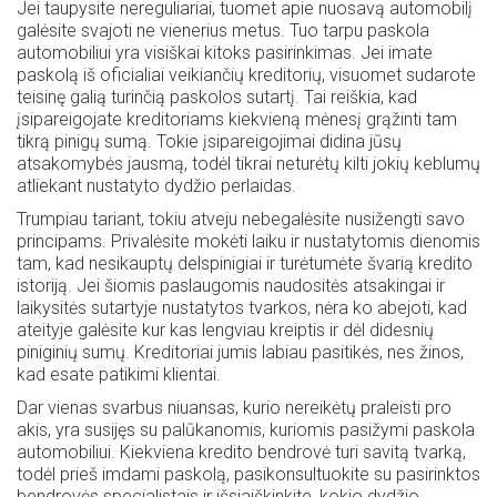
Jei taupysite nereguliariai, tuomet apie nuosavą automobilį
galėsite svajoti ne vienerius metus. Tuo tarpu paskola
automobiliui yra visiškai kitoks pasirinkimas. Jei imate
paskolą iš oficialiai veikiančių kreditorių, visuomet sudarote
teisinę galią turinčią paskolos sutartį. Tai reiškia, kad
įsipareigojate kreditoriams kiekvieną mėnesį grąžinti tam
tikrą pinigų sumą. Tokie įsipareigojimai didina jūsų
atsakomybės jausmą, todėl tikrai neturėtų kilti jokių keblumų
atliekant nustatyto dydžio perlaidas.
Trumpiau tariant, tokiu atveju nebegalėsite nusižengti savo
principams. Privalėsite mokėti laiku ir nustatytomis dienomis
tam, kad nesikauptų delspinigiai ir turėtumėte švarią kredito
istoriją. Jei šiomis paslaugomis naudositės atsakingai ir
laikysitės sutartyje nustatytos tvarkos, nėra ko abejoti, kad
ateityje galėsite kur kas lengviau kreiptis ir dėl didesnių
piniginių sumų. Kreditoriai jumis labiau pasitikės, nes žinos,
kad esate patikimi klientai.
Dar vienas svarbus niuansas, kurio nereikėtų praleisti pro
akis, yra susijęs su palūkanomis, kuriomis pasižymi paskola
automobiliui. Kiekviena kredito bendrovė turi savitą tvarką,
todėl prieš imdami paskolą, pasikonsultuokite su pasirinktos
bendrovės specialistais ir išsiaiškinkite, kokio dydžio