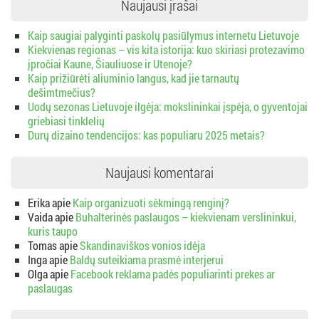
Naujausi įrašai
Kaip saugiai palyginti paskolų pasiūlymus internetu Lietuvoje
Kiekvienas regionas – vis kita istorija: kuo skiriasi protezavimo
įpročiai Kaune, Šiauliuose ir Utenoje?
Kaip prižiūrėti aliuminio langus, kad jie tarnautų
dešimtmečius?
Uodų sezonas Lietuvoje ilgėja: mokslininkai įspėja, o gyventojai
griebiasi tinklelių
Durų dizaino tendencijos: kas populiaru 2025 metais?
Naujausi komentarai
Erika
apie
Kaip organizuoti sėkmingą renginį?
Vaida
apie
Buhalterinės paslaugos – kiekvienam verslininkui,
kuris taupo
Tomas
apie
Skandinaviškos vonios idėja
Inga
apie
Baldų suteikiama prasmė interjerui
Olga
apie
Facebook reklama padės populiarinti prekes ar
paslaugas