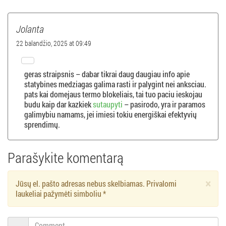
a
š
Jolanta
ų
22 balandžio, 2025 at 09:49
n
geras straipsnis – dabar tikrai daug daugiau info apie
statybines medziagas galima rasti ir palygint nei anksciau.
a
pats kai domejaus termo blokeliais, tai tuo paciu ieskojau
budu kaip dar kazkiek
sutaupyti
– pasirodo, yra ir paramos
v
galimybiu namams, jei imiesi tokiu energiškai efektyvių
sprendimų.
i
g
Parašykite komentarą
a
×
Jūsų el. pašto adresas nebus skelbiamas. Privalomi
laukeliai pažymėti simboliu
*
c
Comment