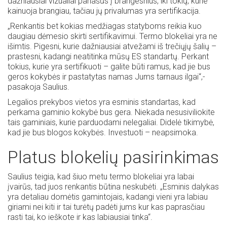
dažniausiai vizualiai panašūs į brangesnius, iki tokių, kurie
kainuoja brangiau, tačiau jų privalumas yra sertifikacija.
„Renkantis bet kokias medžiagas statyboms reikia kuo
daugiau dėmesio skirti sertifikavimui. Termo blokeliai yra ne
išimtis. Pigesni, kurie dažniausiai atvežami iš trečiųjų šalių –
prastesni, kadangi neatitinka mūsų ES standartų. Perkant
tokius, kurie yra sertifikuoti – galite būti ramus, kad jie bus
geros kokybės ir pastatytas namas Jums tarnaus ilgai“,-
pasakoja Saulius.
Legalios prekybos vietos yra esminis standartas, kad
perkama gaminio kokybė bus gera. Niekada nesusiviliokite
tais gaminiais, kurie parduodami nelegaliai. Didelė tikimybė,
kad jie bus blogos kokybės. Investuoti – neapsimoka.
Platus blokelių pasirinkimas
Saulius teigia, kad šiuo metu termo blokeliai yra labai
įvairūs, tad juos renkantis būtina neskubėti. „Esminis dalykas
yra detaliau domėtis gamintojais, kadangi vieni yra labiau
giriami nei kiti ir tai turėtų padėti jums kur kas paprasčiau
rasti tai, ko ieškote ir kas labiausiai tinka“.