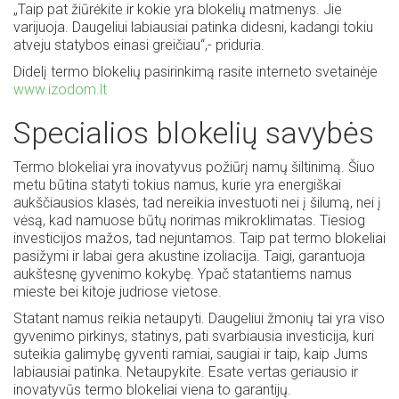
„Taip pat žiūrėkite ir kokie yra blokelių matmenys. Jie
varijuoja. Daugeliui labiausiai patinka didesni, kadangi tokiu
atveju statybos einasi greičiau“,- priduria.
Didelį termo blokelių pasirinkimą rasite interneto svetainėje
www.izodom.lt
Specialios blokelių savybės
Termo blokeliai yra inovatyvus požiūrį namų šiltinimą. Šiuo
metu būtina statyti tokius namus, kurie yra energiškai
aukščiausios klasės, tad nereikia investuoti nei į šilumą, nei į
vėsą, kad namuose būtų norimas mikroklimatas. Tiesiog
investicijos mažos, tad nejuntamos. Taip pat termo blokeliai
pasižymi ir labai gera akustine izoliacija. Taigi, garantuoja
aukštesnę gyvenimo kokybę. Ypač statantiems namus
mieste bei kitoje judriose vietose.
Statant namus reikia netaupyti. Daugeliui žmonių tai yra viso
gyvenimo pirkinys, statinys, pati svarbiausia investicija, kuri
suteikia galimybę gyventi ramiai, saugiai ir taip, kaip Jums
labiausiai patinka. Netaupykite. Esate vertas geriausio ir
Kaip
inovatyvūs termo blokeliai viena to garantijų.
Į ką
išsirinkti