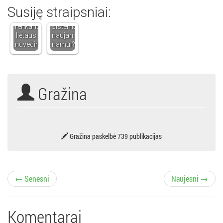
Susiję straipsniai:
atkreipti
tinkamą
dėmesį
šildymo
renkantis
sistemą
lietaus
naujam
nuvedimo…
namui?
Gražina
Gražina paskelbė 739 publikacijas
Į
← Senesni
Naujesni →
r
Komentarai