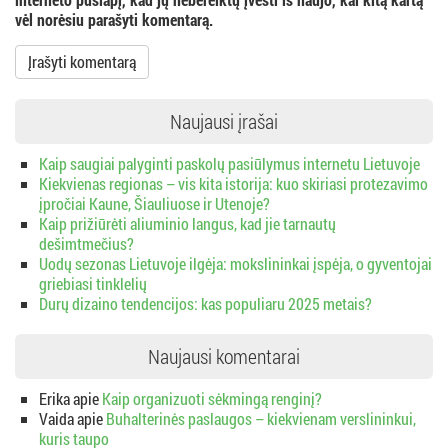
vėl norėsiu parašyti komentarą.
Naujausi įrašai
Kaip saugiai palyginti paskolų pasiūlymus internetu Lietuvoje
Kiekvienas regionas – vis kita istorija: kuo skiriasi protezavimo
įpročiai Kaune, Šiauliuose ir Utenoje?
Kaip prižiūrėti aliuminio langus, kad jie tarnautų
dešimtmečius?
Uodų sezonas Lietuvoje ilgėja: mokslininkai įspėja, o gyventojai
griebiasi tinklelių
Durų dizaino tendencijos: kas populiaru 2025 metais?
Naujausi komentarai
Erika
apie
Kaip organizuoti sėkmingą renginį?
Vaida
apie
Buhalterinės paslaugos – kiekvienam verslininkui,
kuris taupo