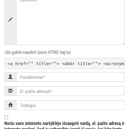
i
j
a
Jūs galite naudoti šiuos HTML tag'us:
<a href="" title=""> <abbr title=""> <acronym 
Pavadinimas
El.
pašto
adresas
Tinklapis
Noriu savo interneto naršyklėje išsaugoti vardą, el. pašto adresą ir
interneto puslapį, kad jų nebereiktų įvesti iš naujo, kai kitą kartą