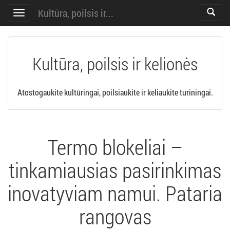
Kultūra, poilsis ir...
Toggle
Toggle
search
navigation
Kultūra, poilsis ir kelionės
Atostogaukite kultūringai, poilsiaukite ir keliaukite turiningai.
Termo blokeliai –
tinkamiausias pasirinkimas
inovatyviam namui. Pataria
rangovas