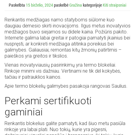
Paskelbta
15 birželio, 2024
paskelbė
Gražina
kategorijoje
Kiti straipsniai
Renkantis medžiagas namo statyboms siūlome kuo
daugiau dėmesio skirti inovacijoms. Ilgus metus inovatyvios
medžiagos buvo siejamos su didele kaina. Požiūris pakito.
Internete galima labai greitai ir patogiai pamatyti įkainius bei
nuspręsti, ar konkreti medžiaga atitinka poreikius bei
galimybes. Galiausiai, remontas kitų žmonių patirtimis –
paieškos yra greitos ir tikslios.
Vienas inovatyviausių pasirinkimų yra termo blokeliai.
Rinkoje minimi vis dažniau. Vertinami ne tik dėl kokybės,
tačiau ir patrauklios kainos.
Apie termo blokelių galimybes pasakoja rangovas Saulius.
Perkami sertifikuoti
gaminiai
Renkantis blokelius galite pamatyti, kad šiuo metu pasiūla
rinkoje yra labai plati. Nuo tokių, kurie yra pigesni,