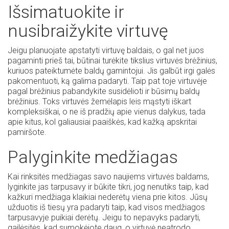
Išsimatuokite ir
nusibraižykite virtuvę
Jeigu planuojate apstatyti virtuvę baldais, o gal net juos
pagaminti prieš tai, būtinai turėkite tikslius virtuvės brėžinius,
kuriuos pateiktumėte baldų gamintojui. Jis galbūt irgi galės
pakomentuoti, ką galima padaryti. Taip pat toje virtuvėje
pagal brėžinius pabandykite susidėlioti ir būsimų baldų
brėžinius. Toks virtuvės žemėlapis leis mąstyti iškart
kompleksiškai, o ne iš pradžių apie vienus dalykus, tada
apie kitus, kol galiausiai paaiškės, kad kažką apskritai
pamiršote.
Palyginkite medžiagas
Kai rinksitės medžiagas savo naujiems virtuvės baldams,
lyginkite jas tarpusavy ir būkite tikri, jog nenutiks taip, kad
kažkuri medžiaga klaikiai nederėtų viena prie kitos. Jūsų
užduotis iš tiesų yra padaryti taip, kad visos medžiagos
tarpusavyje puikiai derėtų. Jeigu to nepavyks padaryti,
gailėsitės, kad sumokėjote daug, o virtuvė neatrodo