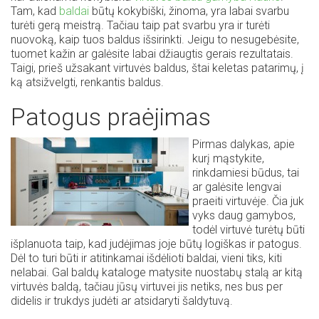
Tam, kad
baldai
būtų kokybiški, žinoma, yra labai svarbu
turėti gerą meistrą. Tačiau taip pat svarbu yra ir turėti
nuovoką, kaip tuos baldus išsirinkti. Jeigu to nesugebėsite,
tuomet kažin ar galėsite labai džiaugtis gerais rezultatais.
Taigi, prieš užsakant virtuvės baldus, štai keletas patarimų, į
ką atsižvelgti, renkantis baldus.
Patogus praėjimas
Pirmas dalykas, apie
kurį mąstykite,
rinkdamiesi būdus, tai
ar galėsite lengvai
praeiti virtuvėje. Čia juk
vyks daug gamybos,
todėl virtuvė turėtų būti
išplanuota taip, kad judėjimas joje būtų logiškas ir patogus.
Dėl to turi būti ir atitinkamai išdėlioti baldai, vieni tiks, kiti
nelabai. Gal baldų kataloge matysite nuostabų stalą ar kitą
virtuvės baldą, tačiau jūsų virtuvei jis netiks, nes bus per
didelis ir trukdys judėti ar atsidaryti šaldytuvą.