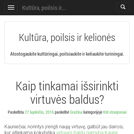
Kultūra, poilsis ir...
Toggle
Toggle
search
navigation
Kultūra, poilsis ir kelionės
Atostogaukite kultūringai, poilsiaukite ir keliaukite turiningai.
Kaip tinkamai išsirinkti
virtuvės baldus?
Paskelbta
27 lapkričio, 2016
paskelbė
Gražina
kategorijoje
Kiti straipsniai
Kauniečiai, norintys įrengti naują virtuvę, galbūt jau dairosi,
kur atliekama kokybiška
virtuves baldu gamyba Kaune
.