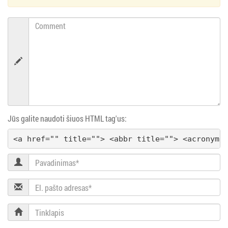
ų
Comment
n
a
v
i
Jūs galite naudoti šiuos HTML tag'us:
g
<a href="" title=""> <abbr title=""> <acronym 
a
Pavadinimas
c
El.
i
pašto
adresas
Tinklapis
j