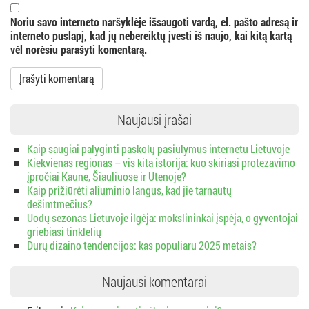
a
Noriu savo interneto naršyklėje išsaugoti vardą, el. pašto adresą ir
interneto puslapį, kad jų nebereiktų įvesti iš naujo, kai kitą kartą
vėl norėsiu parašyti komentarą.
Naujausi įrašai
Kaip saugiai palyginti paskolų pasiūlymus internetu Lietuvoje
Kiekvienas regionas – vis kita istorija: kuo skiriasi protezavimo
įpročiai Kaune, Šiauliuose ir Utenoje?
Kaip prižiūrėti aliuminio langus, kad jie tarnautų
dešimtmečius?
Uodų sezonas Lietuvoje ilgėja: mokslininkai įspėja, o gyventojai
griebiasi tinklelių
Durų dizaino tendencijos: kas populiaru 2025 metais?
Naujausi komentarai