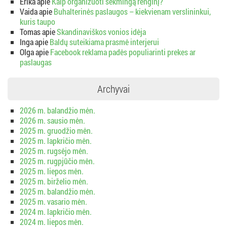
Erika
apie
Kaip organizuoti sėkmingą renginį?
Vaida
apie
Buhalterinės paslaugos – kiekvienam verslininkui,
kuris taupo
Tomas
apie
Skandinaviškos vonios idėja
Inga
apie
Baldų suteikiama prasmė interjerui
Olga
apie
Facebook reklama padės populiarinti prekes ar
paslaugas
Archyvai
2026 m. balandžio mėn.
2026 m. sausio mėn.
2025 m. gruodžio mėn.
2025 m. lapkričio mėn.
2025 m. rugsėjo mėn.
2025 m. rugpjūčio mėn.
2025 m. liepos mėn.
2025 m. birželio mėn.
2025 m. balandžio mėn.
2025 m. vasario mėn.
2024 m. lapkričio mėn.
2024 m. liepos mėn.