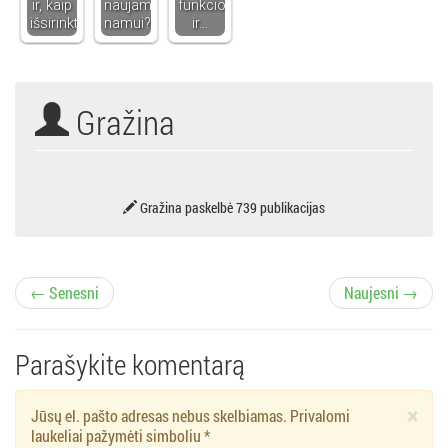
ir, kaip
naujam
funkcionalų
išsirinkti?
namui?
ir…
Gražina
Gražina paskelbė 739 publikacijas
Į
← Senesni
Naujesni →
r
Parašykite komentarą
a
×
Jūsų el. pašto adresas nebus skelbiamas. Privalomi
š
laukeliai pažymėti simboliu
*