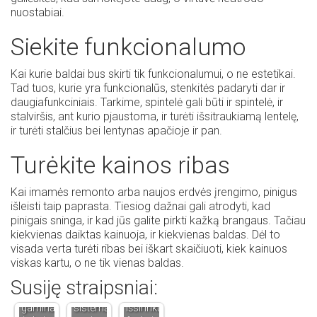
nuostabiai.
Siekite funkcionalumo
Kai kurie baldai bus skirti tik funkcionalumui, o ne estetikai.
Tad tuos, kurie yra funkcionalūs, stenkitės padaryti dar ir
daugiafunkciniais. Tarkime, spintelė gali būti ir spintelė, ir
stalviršis, ant kurio pjaustoma, ir turėti išsitraukiamą lentelę,
ir turėti stalčius bei lentynas apačioje ir pan.
Turėkite kainos ribas
Kai imamės remonto arba naujos erdvės įrengimo, pinigus
išleisti taip paprasta. Tiesiog dažnai gali atrodyti, kad
pinigais sninga, ir kad jūs galite pirkti kažką brangaus. Tačiau
kiekvienas daiktas kainuoja, ir kiekvienas baldas. Dėl to
visada verta turėti ribas bei iškart skaičiuoti, kiek kainuos
Kaip
viskas kartu, o ne tik vienas baldas.
Vienkartinės
išsirinkti
Roletai
Susiję straipsniai:
pirštinės:
tinkamą
interjere
iš ko
šildymo
– kaip
gaminamos
sistemą
išsirinkti