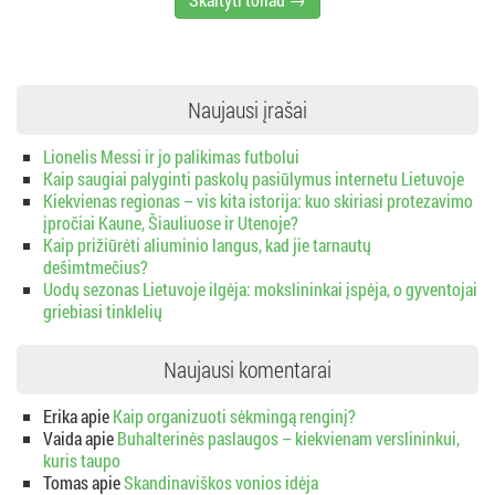
Naujausi įrašai
Lionelis Messi ir jo palikimas futbolui
Kaip saugiai palyginti paskolų pasiūlymus internetu Lietuvoje
Kiekvienas regionas – vis kita istorija: kuo skiriasi protezavimo
įpročiai Kaune, Šiauliuose ir Utenoje?
Kaip prižiūrėti aliuminio langus, kad jie tarnautų
dešimtmečius?
Uodų sezonas Lietuvoje ilgėja: mokslininkai įspėja, o gyventojai
griebiasi tinklelių
Naujausi komentarai
Erika
apie
Kaip organizuoti sėkmingą renginį?
Vaida
apie
Buhalterinės paslaugos – kiekvienam verslininkui,
kuris taupo
Tomas
apie
Skandinaviškos vonios idėja