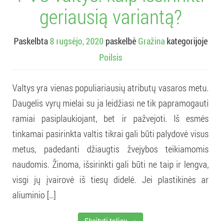
geriausią variantą?
Paskelbta
8 rugsėjo, 2020
paskelbė
Gražina
kategorijoje
Poilsis
Valtys yra vienas populiariausių atributų vasaros metu.
Daugelis vyrų mielai su ja leidžiasi ne tik papramogauti
ramiai pasiplaukiojant, bet ir pažvejoti. Iš esmės
tinkamai pasirinkta valtis tikrai gali būti palydovė visus
metus, padedanti džiaugtis žvejybos teikiamomis
naudomis. Žinoma, išsirinkti gali būti ne taip ir lengva,
visgi jų įvairovė iš tiesų didelė. Jei plastikinės ar
aliuminio […]
Skaityti toliau →