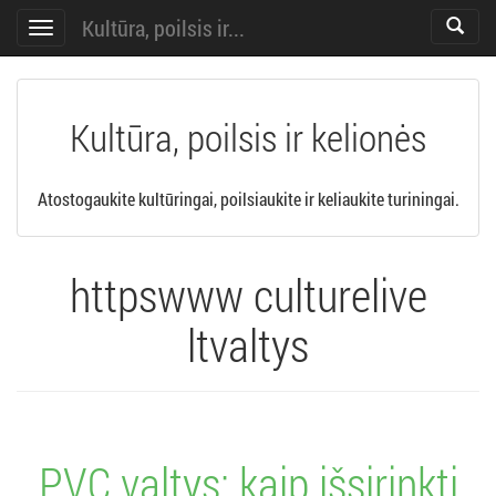
Kultūra, poilsis ir...
Toggle
Toggle
search
navigation
Kultūra, poilsis ir kelionės
Atostogaukite kultūringai, poilsiaukite ir keliaukite turiningai.
httpswww culturelive
ltvaltys
PVC valtys: kaip išsirinkti