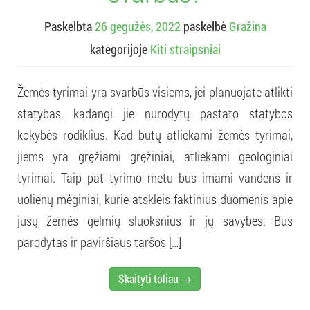
Paskelbta
26 gegužės, 2022
paskelbė
Gražina
kategorijoje
Kiti straipsniai
Žemės tyrimai yra svarbūs visiems, jei planuojate atlikti
statybas, kadangi jie nurodytų pastato statybos
kokybės rodiklius. Kad būtų atliekami žemės tyrimai,
jiems yra gręžiami gręžiniai, atliekami geologiniai
tyrimai. Taip pat tyrimo metu bus imami vandens ir
uolienų mėginiai, kurie atskleis faktinius duomenis apie
jūsų žemės gelmių sluoksnius ir jų savybes. Bus
parodytas ir paviršiaus taršos […]
Skaityti toliau →