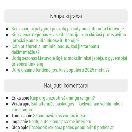
Naujausi įrašai
Kaip saugiai palyginti paskolų pasiūlymus internetu Lietuvoje
Kiekvienas regionas – vis kita istorija: kuo skiriasi protezavimo
įpročiai Kaune, Šiauliuose ir Utenoje?
Kaip prižiūrėti aliuminio langus, kad jie tarnautų
dešimtmečius?
Uodų sezonas Lietuvoje ilgėja: mokslininkai įspėja, o gyventojai
griebiasi tinklelių
Durų dizaino tendencijos: kas populiaru 2025 metais?
Naujausi komentarai
Erika
apie
Kaip organizuoti sėkmingą renginį?
Vaida
apie
Buhalterinės paslaugos – kiekvienam verslininkui,
kuris taupo
Tomas
apie
Skandinaviškos vonios idėja
Inga
apie
Baldų suteikiama prasmė interjerui
Olga
apie
Facebook reklama padės populiarinti prekes ar