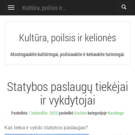
Kultūra, poilsis ir...
Toggle
Toggle
search
navigation
Kultūra, poilsis ir kelionės
Atostogaukite kultūringai, poilsiaukite ir keliaukite turiningai.
Statybos paslaugų tiekėjai
ir vykdytojai
Paskelbta
1 balandžio, 2022
paskelbė
Gražina
kategorijoje
Naudinga
Kas teikia ir vykdo statybos paslaugas?