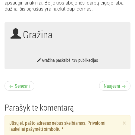
apsauginiai akiniai. Be jokios abejonės, darbų eigoje labai
dažnai šis sąrašas yra nuolat papildomas.
Gražina
Gražina paskelbė 739 publikacijas
Į
← Senesni
Naujesni →
r
Parašykite komentarą
a
×
Jūsų el. pašto adresas nebus skelbiamas. Privalomi
š
laukeliai pažymėti simboliu
*