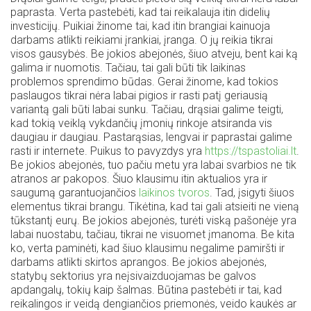
paprasta. Verta pastebėti, kad tai reikalauja itin didelių
investicijų. Puikiai žinome tai, kad itin brangiai kainuoja
darbams atlikti reikiami įrankiai, įranga. O jų reikia tikrai
visos gausybės. Be jokios abejonės, šiuo atveju, bent kai ką
galima ir nuomotis. Tačiau, tai gali būti tik laikinas
problemos sprendimo būdas. Gerai žinome, kad tokios
paslaugos tikrai nėra labai pigios ir rasti patį geriausią
variantą gali būti labai sunku. Tačiau, drąsiai galime teigti,
kad tokią veiklą vykdančių įmonių rinkoje atsiranda vis
daugiau ir daugiau. Pastarąsias, lengvai ir paprastai galime
rasti ir internete. Puikus to pavyzdys yra
https://tspastoliai.lt
.
Be jokios abejonės, tuo pačiu metu yra labai svarbios ne tik
atranos ar pakopos. Šiuo klausimu itin aktualios yra ir
saugumą garantuojančios
laikinos tvoros
. Tad, įsigyti šiuos
elementus tikrai brangu. Tikėtina, kad tai gali atsieiti ne vieną
tūkstantį eurų. Be jokios abejonės, turėti viską pašonėje yra
labai nuostabu, tačiau, tikrai ne visuomet įmanoma. Be kita
ko, verta paminėti, kad šiuo klausimu negalime pamiršti ir
darbams atlikti skirtos aprangos. Be jokios abejonės,
statybų sektorius yra neįsivaizduojamas be galvos
apdangalų, tokių kaip šalmas. Būtina pastebėti ir tai, kad
reikalingos ir veidą dengiančios priemonės, veido kaukės ar