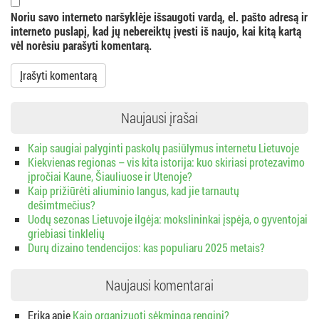
a
Noriu savo interneto naršyklėje išsaugoti vardą, el. pašto adresą ir
interneto puslapį, kad jų nebereiktų įvesti iš naujo, kai kitą kartą
vėl norėsiu parašyti komentarą.
Naujausi įrašai
Kaip saugiai palyginti paskolų pasiūlymus internetu Lietuvoje
Kiekvienas regionas – vis kita istorija: kuo skiriasi protezavimo
įpročiai Kaune, Šiauliuose ir Utenoje?
Kaip prižiūrėti aliuminio langus, kad jie tarnautų
dešimtmečius?
Uodų sezonas Lietuvoje ilgėja: mokslininkai įspėja, o gyventojai
griebiasi tinklelių
Durų dizaino tendencijos: kas populiaru 2025 metais?
Naujausi komentarai
Erika
apie
Kaip organizuoti sėkmingą renginį?