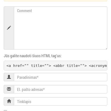
ų
Comment
n
a
v
i
Jūs galite naudoti šiuos HTML tag'us:
g
<a href="" title=""> <abbr title=""> <acronym 
a
Pavadinimas
c
El.
i
pašto
adresas
Tinklapis
j