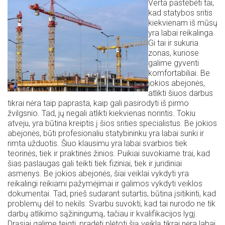
Verta pastebėti tai,
kad statybos sritis
kiekvienam iš mūsų
yra labai reikalinga.
Gi tai ir sukuria
zonas, kuriose
galime gyventi
komfortabiliai. Be
jokios abejonės,
atlikti šiuos darbus
tikrai nėra taip paprasta, kaip gali pasirodyti iš pirmo
žvilgsnio. Tad, jų negali atlikti kiekvienas norintis. Tokiu
atveju, yra būtina kreiptis į šios srities specialistus. Be jokios
abejonės, būti profesionaliu statybininku yra labai sunki ir
rimta užduotis. Šiuo klausimu yra labai svarbios tiek
teorinės, tiek ir praktinės žinios. Puikiai suvokiame trai, kad
šias paslaugas gali teikti tiek fiziniai, tiek ir juridiniai
asmenys. Be jokios abejonės, šiai veiklai vykdyti yra
reikalingi reikiami pažymėjimai ir galimos vykdyti veiklos
dokumentai. Tad, prieš sudarant sutartis, būtina įsitikinti, kad
problemų dėl to nekils. Svarbu suvokti, kad tai nurodo ne tik
darbų atlikimo sąžiningumą, tačiau ir kvalifikacijos lygį.
Drąsiai galime teigti, pradėti plėtoti šią veiklą tikrai nėra labai