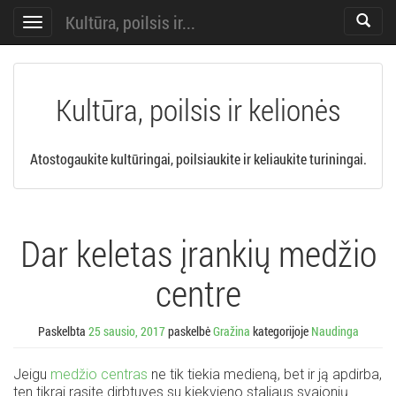
Kultūra, poilsis ir...
Toggle
Toggle
search
navigation
Kultūra, poilsis ir kelionės
Atostogaukite kultūringai, poilsiaukite ir keliaukite turiningai.
Dar keletas įrankių medžio
centre
Paskelbta
25 sausio, 2017
paskelbė
Gražina
kategorijoje
Naudinga
Jeigu
medžio centras
ne tik tiekia medieną, bet ir ją apdirba,
ten tikrai rasite dirbtuves su kiekvieno staliaus svajonių