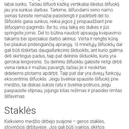
labai sunku. Tačiau šlifuoti kažką vertikaliai iškėlus šlifuoklį
jau yra sunkus darbas. Tarkime, šlifuodami seno namo
sienas turėsite nemažai pasistengti ir padirbėti dėl to.
Šlifuoklis gana sunkus, reikia jėgos jį prispaudžiant prie
šlifuojamo pagrindo. Be to, visą laiką eis dulkės ir jūs
springsite jomis. Dėl to būtina naudoti apsaugą kvėpavimo
takams bei specialius darbo akinius. Verta ir rengtis kūną
bei plaukus pridengiančią aprangą. Iš minėtųjų šlifuoklių dar
gali būti išskirtas daugiafunkcinis šliduoklis, ant kurio galima
dėti skirtingus padus, taip pat delninis šliduoklis, kuris yra
gerokai lengvesnis. Su delniniu šlifuokliu galėsite netgi dirbti
viena ranka ir mažiau pavargti, tačiau jis ir neskirtas
dideliems plotams apdirbti. Taip pat dar yra dviejų funkcijų
ekscentrinis šlifuoklis. Jeigu švelniai spausite šlifuoklį prie
medžio, tai diskas suksis ratu ir švelniai poliruos, jeigu
paspausite stipriau, įsijungs kitas režimas ir prasidės rimtas
šlifavimas.
Staklės
Kiekvieno medžio dirbėjo svajonė – geros staklės,
stovinčios dirbtuvėse. Jos gali būti įvairios, skirtos