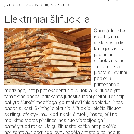
įrankiais ir su svajonių staklėmis.
Elektriniai šlifuokliai
Šiuos šlifuoklius
iškart galima
suskirstyti į dvi
kategorijas. Tai
juostiniai
šlifuokliai, kurie
turi tam tikrą
juostą su švitrinį
popierių
primenančia
medžiaga, ir taip pat ekscentriniai šliuokliai, kuriuose yra
tam tikras padas, atliekantis judesius labai greitai. Ten taip
pat yra šiurkšti medžiaga, galimai švitrinis popierius, ir tas
padas sukasi. Skirtingi elektriniai šlifuokliai leidžia šliduoti
skirtingu efektyvumu. Kad ir kokį šlifuoklį imsite, būtinai
maukitės storas pirštines, nes nuo vibracijos gali
pamėlynuoti ranka. Jeigu šlifuosite kažką ant plokščio
horizontalaus pagrindo, pvz., padėta ant stalo, tai nebus