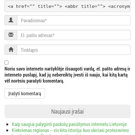
g
<a href="" title=""> <abbr title=""> <acronym 
a
Pavadinimas
c
El.
i
pašto
adresas
Tinklapis
j
a
Noriu savo interneto naršyklėje išsaugoti vardą, el. pašto adresą ir
interneto puslapį, kad jų nebereiktų įvesti iš naujo, kai kitą kartą
vėl norėsiu parašyti komentarą.
Naujausi įrašai
Kaip saugiai palyginti paskolų pasiūlymus internetu Lietuvoje
Kiekvienas regionas – vis kita istorija: kuo skiriasi protezavimo