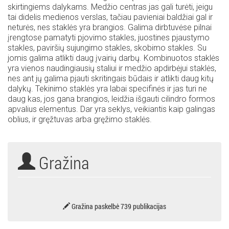
skirtingiems dalykams. Medžio centras jas gali turėti, jeigu
tai didelis medienos verslas, tačiau pavieniai baldžiai gal ir
neturės, nes staklės yra brangios. Galima dirbtuvėse pilnai
įrengtose pamatyti pjovimo stakles, juostines pjaustymo
stakles, paviršių sujungimo stakles, skobimo stakles. Su
jomis galima atlikti daug įvairių darbų. Kombinuotos staklės
yra vienos naudingiausių staliui ir medžio apdirbėjui staklės,
nes ant jų galima pjauti skritingais būdais ir atlikti daug kitų
dalykų. Tekinimo staklės yra labai specifinės ir jas turi ne
daug kas, jos gana brangios, leidžia išgauti cilindro formos
apvalius elementus. Dar yra seklys, veikiantis kaip galingas
oblius, ir gręžtuvas arba gręžimo staklės.
Gražina
Gražina paskelbė 739 publikacijas