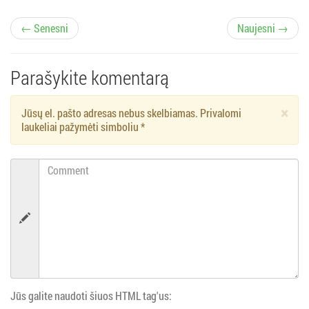
Į
← Senesni
Naujesni →
r
Parašykite komentarą
a
×
Jūsų el. pašto adresas nebus skelbiamas. Privalomi
š
laukeliai pažymėti simboliu
*
ų
Comment
n
a
v
i
Jūs galite naudoti šiuos HTML tag'us: