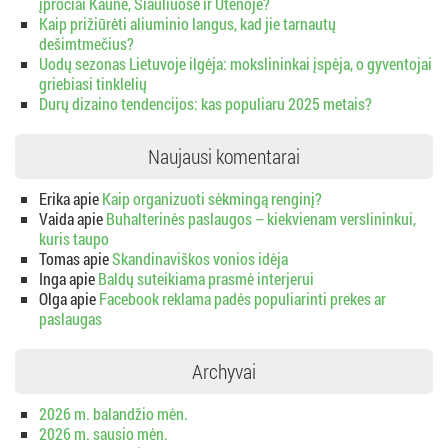
įpročiai Kaune, Šiauliuose ir Utenoje?
Kaip prižiūrėti aliuminio langus, kad jie tarnautų
dešimtmečius?
Uodų sezonas Lietuvoje ilgėja: mokslininkai įspėja, o gyventojai
griebiasi tinklelių
Durų dizaino tendencijos: kas populiaru 2025 metais?
Naujausi komentarai
Erika
apie
Kaip organizuoti sėkmingą renginį?
Vaida
apie
Buhalterinės paslaugos – kiekvienam verslininkui,
kuris taupo
Tomas
apie
Skandinaviškos vonios idėja
Inga
apie
Baldų suteikiama prasmė interjerui
Olga
apie
Facebook reklama padės populiarinti prekes ar
paslaugas
Archyvai
2026 m. balandžio mėn.
2026 m. sausio mėn.