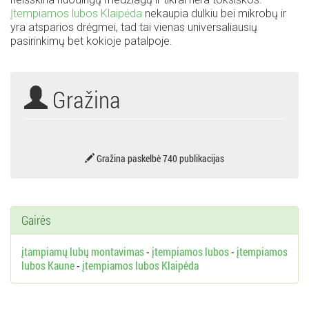
Įtempiamos lubos Klaipėda
nekaupia dulkiu bei mikrobų ir
yra atsparios drėgmei, tad tai vienas universaliausių
pasirinkimų bet kokioje patalpoje.
Gražina
Gražina paskelbė 740 publikacijas
Gairės
įtampiamų lubų montavimas
-
įtempiamos lubos
-
įtempiamos
lubos Kaune
-
įtempiamos lubos Klaipėda