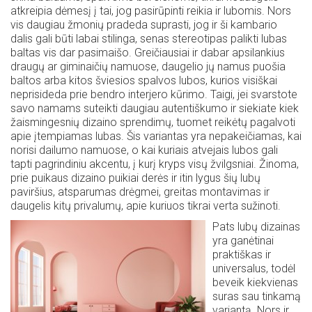
atkreipia dėmesį į tai, jog pasirūpinti reikia ir lubomis. Nors
vis daugiau žmonių pradeda suprasti, jog ir ši kambario
dalis gali būti labai stilinga, senas stereotipas palikti lubas
baltas vis dar pasimaišo. Greičiausiai ir dabar apsilankius
draugų ar giminaičių namuose, daugelio jų namus puošia
baltos arba kitos šviesios spalvos lubos, kurios visiškai
neprisideda prie bendro interjero kūrimo. Taigi, jei svarstote
savo namams suteikti daugiau autentiškumo ir siekiate kiek
žaismingesnių dizaino sprendimų, tuomet reikėtų pagalvoti
apie įtempiamas lubas. Šis variantas yra nepakeičiamas, kai
norisi dailumo namuose, o kai kuriais atvejais lubos gali
tapti pagrindiniu akcentu, į kurį kryps visų žvilgsniai. Žinoma,
prie puikaus dizaino puikiai derės ir itin lygus šių lubų
paviršius, atsparumas drėgmei, greitas montavimas ir
daugelis kitų privalumų, apie kuriuos tikrai verta sužinoti.
Pats lubų dizainas
yra ganėtinai
praktiškas ir
universalus, todėl
beveik kiekvienas
suras sau tinkamą
variantą. Nors ir