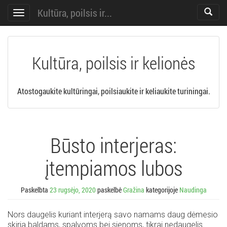
Kultūra, poilsis ir...
Toggle
Toggle
search
navigation
Kultūra, poilsis ir kelionės
Atostogaukite kultūringai, poilsiaukite ir keliaukite turiningai.
Būsto interjeras:
įtempiamos lubos
Paskelbta
23 rugsėjo, 2020
paskelbė
Gražina
kategorijoje
Naudinga
Nors daugelis kuriant interjerą savo namams daug dėmesio
skiria baldams, spalvoms bei sienoms, tikrai nedaugelis