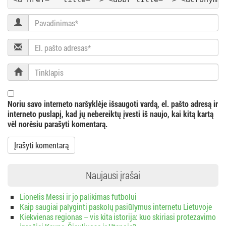
a
Pavadinimas
c
El.
i
pašto
adresas
Tinklapis
j
a
Noriu savo interneto naršyklėje išsaugoti vardą, el. pašto adresą ir
interneto puslapį, kad jų nebereiktų įvesti iš naujo, kai kitą kartą
vėl norėsiu parašyti komentarą.
Naujausi įrašai
Lionelis Messi ir jo palikimas futbolui
Kaip saugiai palyginti paskolų pasiūlymus internetu Lietuvoje
Kiekvienas regionas – vis kita istorija: kuo skiriasi protezavimo