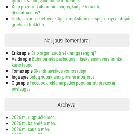
įpročiai Kaune, Šiauliuose ir Utenoje?
Kaip prižiūrėti aliuminio langus, kad jie tarnautų
dešimtmečius?
Uodų sezonas Lietuvoje ilgėja: mokslininkai įspėja, o gyventojai
griebiasi tinklelių
Naujausi komentarai
Erika
apie
Kaip organizuoti sėkmingą renginį?
Vaida
apie
Buhalterinės paslaugos – kiekvienam verslininkui,
kuris taupo
Tomas
apie
Skandinaviškos vonios idėja
Inga
apie
Baldų suteikiama prasmė interjerui
Olga
apie
Facebook reklama padės populiarinti prekes ar
paslaugas
Archyvai
2026 m. rugpjūčio mėn.
2026 m. balandžio mėn.
2026 m. sausio mėn.