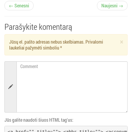
Į
← Senesni
Naujesni →
r
Parašykite komentarą
a
×
Jūsų el. pašto adresas nebus skelbiamas. Privalomi
š
laukeliai pažymėti simboliu
*
ų
Comment
n
a
v
i
Jūs galite naudoti šiuos HTML tag'us:
g
<a href="" title=""> <abbr title=""> <acronym 