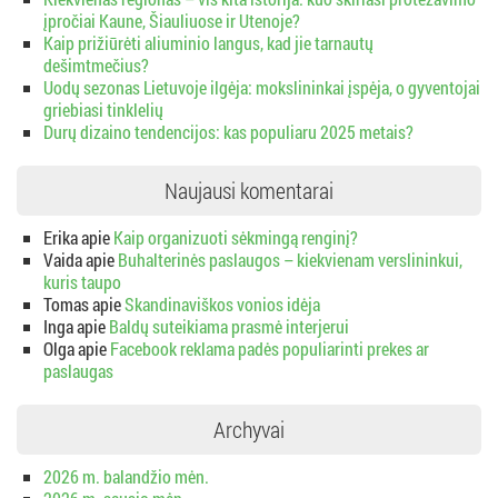
įpročiai Kaune, Šiauliuose ir Utenoje?
Kaip prižiūrėti aliuminio langus, kad jie tarnautų
dešimtmečius?
Uodų sezonas Lietuvoje ilgėja: mokslininkai įspėja, o gyventojai
griebiasi tinklelių
Durų dizaino tendencijos: kas populiaru 2025 metais?
Naujausi komentarai
Erika
apie
Kaip organizuoti sėkmingą renginį?
Vaida
apie
Buhalterinės paslaugos – kiekvienam verslininkui,
kuris taupo
Tomas
apie
Skandinaviškos vonios idėja
Inga
apie
Baldų suteikiama prasmė interjerui
Olga
apie
Facebook reklama padės populiarinti prekes ar
paslaugas
Archyvai
2026 m. balandžio mėn.