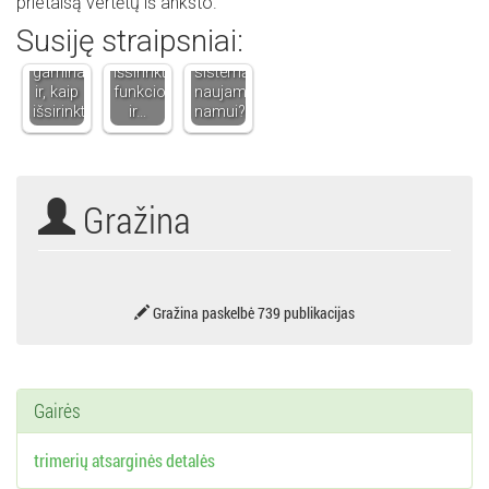
prietaisą vertėtų iš anksto.
Vienkartinės
Roletai
išsirinkti
Susiję straipsniai:
pirštinės:
interjere
tinkamą
iš ko
– kaip
šildymo
gaminamos
išsirinkti
sistemą
ir, kaip
funkcionalų
naujam
išsirinkti?
ir…
namui?
Gražina
Gražina paskelbė 739 publikacijas
Gairės
trimerių atsarginės detalės