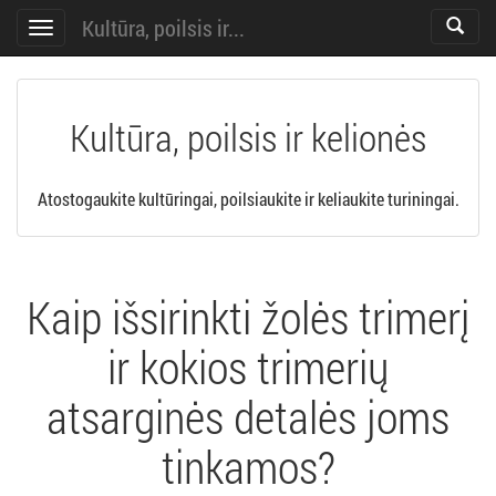
Kultūra, poilsis ir...
Toggle
Toggle
search
navigation
Kultūra, poilsis ir kelionės
Atostogaukite kultūringai, poilsiaukite ir keliaukite turiningai.
Kaip išsirinkti žolės trimerį
ir kokios trimerių
atsarginės detalės joms
tinkamos?