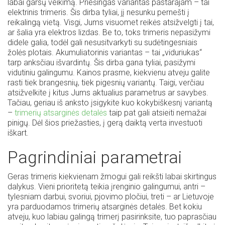
labai garsų veikimą. Priešingas variantas pastarajam – tai
elektrinis trimeris. Šis dirba tyliai, jį nesunku pernešti į
reikalingą vietą. Visgi, Jums visuomet reikės atsižvelgti į tai,
ar šalia yra elektros lizdas. Be to, toks trimeris nepasižymi
didele galia, todėl gali nesusitvarkyti su sudėtingesniais
žolės plotais. Akumuliatorinis variantas – tai „viduriukas“
tarp anksčiau išvardintų. Šis dirba gana tyliai, pasižymi
vidutiniu galingumu. Kainos prasme, kiekvienu atveju galite
rasti tiek brangesnių, tiek pigesnių variantų. Taigi, verčiau
atsižvelkite į kitus Jums aktualius parametrus ar savybes.
Tačiau, geriau iš anksto įsigykite kuo kokybiškesnį variantą
–
trimerių atsarginės detalės
taip pat gali atsieiti nemažai
pinigų. Dėl šios priežasties, į gerą daiktą verta investuoti
iškart.
Pagrindiniai parametrai
Geras trimeris kiekvienam žmogui gali reikšti labai skirtingus
dalykus. Vieni prioritetą teikia įrenginio galingumui, antri –
tylesniam darbui, svoriui, pjovimo pločiui, treti – ar Lietuvoje
yra parduodamos trimerių atsarginės detalės. Bet kokiu
atveju, kuo labiau galingą trimerį pasirinksite, tuo paprasčiau