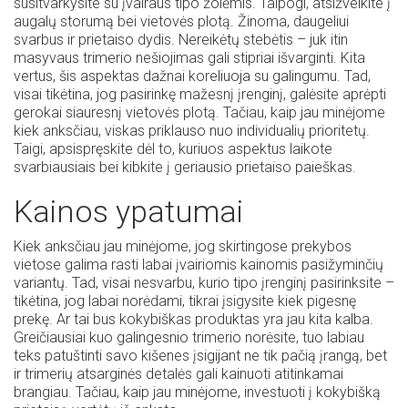
susitvarkysite su įvairaus tipo žolėmis. Taipogi, atsižvelkite į
augalų storumą bei vietovės plotą. Žinoma, daugeliui
svarbus ir prietaiso dydis. Nereikėtų stebėtis – juk itin
masyvaus trimerio nešiojimas gali stipriai išvarginti. Kita
vertus, šis aspektas dažnai koreliuoja su galingumu. Tad,
visai tikėtina, jog pasirinkę mažesnį įrenginį, galėsite aprėpti
gerokai siauresnį vietovės plotą. Tačiau, kaip jau minėjome
kiek anksčiau, viskas priklauso nuo individualių prioritetų.
Taigi, apsispręskite dėl to, kuriuos aspektus laikote
svarbiausiais bei kibkite į geriausio prietaiso paieškas.
Kainos ypatumai
Kiek anksčiau jau minėjome, jog skirtingose prekybos
vietose galima rasti labai įvairiomis kainomis pasižyminčių
variantų. Tad, visai nesvarbu, kurio tipo įrenginį pasirinksite –
tikėtina, jog labai norėdami, tikrai įsigysite kiek pigesnę
prekę. Ar tai bus kokybiškas produktas yra jau kita kalba.
Greičiausiai kuo galingesnio trimerio norėsite, tuo labiau
teks patuštinti savo kišenes įsigijant ne tik pačią įrangą, bet
ir trimerių atsarginės detalės gali kainuoti atitinkamai
brangiau. Tačiau, kaip jau minėjome, investuoti į kokybišką
Kaip