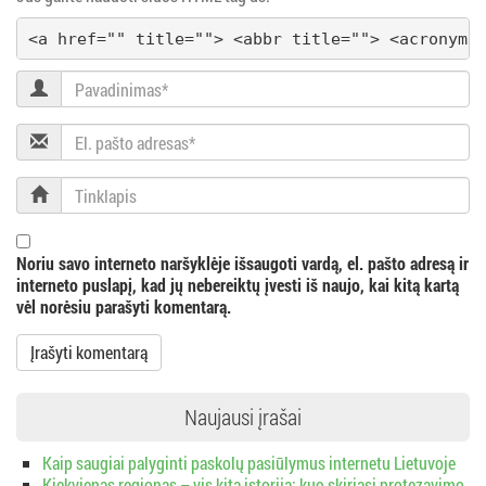
g
<a href="" title=""> <abbr title=""> <acronym 
a
Pavadinimas
c
El.
i
pašto
adresas
Tinklapis
j
a
Noriu savo interneto naršyklėje išsaugoti vardą, el. pašto adresą ir
interneto puslapį, kad jų nebereiktų įvesti iš naujo, kai kitą kartą
vėl norėsiu parašyti komentarą.
Naujausi įrašai
Kaip saugiai palyginti paskolų pasiūlymus internetu Lietuvoje
Kiekvienas regionas – vis kita istorija: kuo skiriasi protezavimo