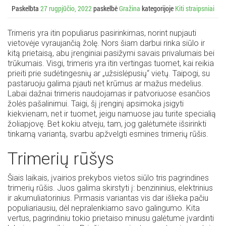
Paskelbta
27 rugpjūčio, 2022
paskelbė
Gražina
kategorijoje
Kiti straipsniai
Trimeris yra itin populiarus pasirinkimas, norint nupjauti
vietovėje vyraujančią žolę. Nors šiam darbui rinka siūlo ir
kitą prietaisą, abu įrenginiai pasižymi savais privalumais bei
trūkumais. Visgi, trimeris yra itin vertingas tuomet, kai reikia
prieiti prie sudėtingesnių ar „užsislėpusių“ vietų. Taipogi, su
pastaruoju galima pjauti net krūmus ar mažus medelius.
Labai dažnai trimeris naudojamas ir patvoriuose esančios
žolės pašalinimui. Taigi, šį įrenginį apsimoka įsigyti
kiekvienam, net ir tuomet, jeigu namuose jau turite specialią
žoliapjovę. Bet kokiu atveju, tam, jog galėtumėte išsirinkti
tinkamą variantą, svarbu apžvelgti esmines trimerių rūšis.
Trimerių rūšys
Šiais laikais, įvairios prekybos vietos siūlo tris pagrindines
trimerių rūšis. Juos galima skirstyti į: benzininius, elektrinius
ir akumuliatorinius. Pirmasis variantas vis dar išlieka pačiu
populiariausiu, dėl nepralenkiamo savo galingumo. Kita
vertus, pagrindiniu tokio prietaiso minusu galėtume įvardinti