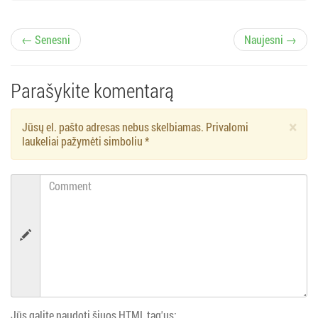
Į
← Senesni
Naujesni →
r
Parašykite komentarą
a
×
Jūsų el. pašto adresas nebus skelbiamas. Privalomi
š
laukeliai pažymėti simboliu
*
ų
Comment
n
a
v
i
Jūs galite naudoti šiuos HTML tag'us: