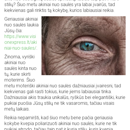
stilių? Šiuo metu akiniai nuo saulės yra labai įvairūs, tad
kiekvienas gali rinktis tą kokybę, kurios labiausiai reikia.
Geriausiai akiniai
nuo saulės laukia
Jūsų čia:
https://www.visi
onexpress.lt/aki
niai-nuo-saules/
.
Žinoma, vyriški
akiniai nuo
saulės kinta nuo
tų, kurie skirti
moterims. Šiuo
metu moteriški akiniai nuo saulės dažniausiai įvairesni, tad
kiekvienas gali rasti tokius, kurie jiems labiausiai tinka.
Dažniausiai akis traukia unikalūs, ryškūs bei elegantiški, kurie
puikiai puošia Jūsų stilių ne tik vasaromis, tačiau visais
metų laikais.
Reikia nepamiršti, kad šiuo metu bene pačia geriausia
kokybe kvepia poliarizuoti akiniai nuo saulės, kurie ne tik
puikiai atrodo, tačiau taip pat ir kuria stilių, kuris kvepia