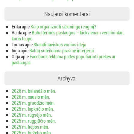
Naujausi komentarai
Erika
apie
Kaip organizuoti sėkmingą renginį?
Vaida
apie
Buhalterinės paslaugos – kiekvienam verslininkui,
kuris taupo
Tomas
apie
Skandinaviškos vonios idėja
Inga
apie
Baldų suteikiama prasmė interjerui
Olga
apie
Facebook reklama padės populiarinti prekes ar
paslaugas
Archyvai
2026 m. balandžio mėn.
2026 m. sausio mėn.
2025 m. gruodžio mėn.
2025 m. lapkričio mėn.
2025 m. rugsėjo mėn.
2025 m. rugpjūčio mėn.
2025 m. liepos mėn.
2025 m. birželio mėn.