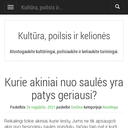
Kultūra, poilsis ir...
Toggle
Toggle
search
navigation
Kultūra, poilsis ir kelionės
Atostogaukite kultūringai, poilsiaukite ir keliaukite turiningai.
Kurie akiniai nuo saulės yra
patys geriausi?
Paskelbta
28 rugpjūčio, 2021
paskelbė
Gražina
kategorijoje
Naudinga
Reikalingi tokie akiniai, kurie leistų Jums ne tik apsaugoti
akis nuo tiesioginių saulės spindulių, tačiau taip pat ir kurti