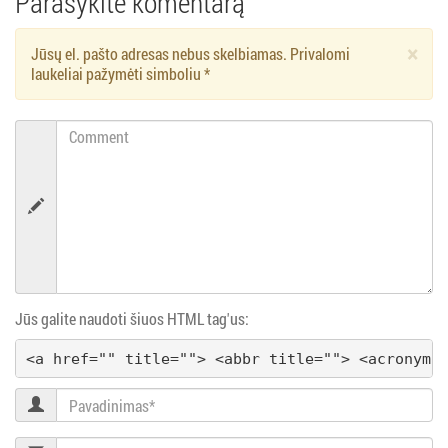
Parašykite komentarą
a
×
Jūsų el. pašto adresas nebus skelbiamas. Privalomi
š
laukeliai pažymėti simboliu
*
ų
Comment
n
a
v
i
Jūs galite naudoti šiuos HTML tag'us:
g
<a href="" title=""> <abbr title=""> <acronym 
a
Pavadinimas
c
El.