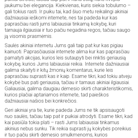
jaukumu bei elegancija. Kiekvienas, kuris siekia tobulumo –
gali tokius rasti. Ir puiku tai, kad šiuo metu reikalingi akiniai
dažniausiai ieškomi internete, nes tai padeda kur kas
paprasčiau rasti jums labiausiai tinkamą kokybę, kuri
tarnauja ilgiausiai ir tuo pačiu negadina regos, tačiau saugo
ją visomis prasmėmis.
Saulės akiniai internetu Jums gali taip pat kur kas pigiau
kainuoti. Paprasčiausiai internete alima kur kas paprasčiau
pamatyti akcijas, kurios leis sutaupyti bei rinktis geriausią
kokybę, kurios Jums labiausiai reikia. Internete dažniausiai
galima skaityti ir kitų žmonių komentarus, kurie leis
paprasčiau suprasti kas ir kaip. Esame tikri, kad tokiu atveju
kokybė bus pati geriausia, tačiau ir tarnaus akiniai ilgiausiai.
Galiausiai, galima daugiau dėmesio skirti charakteristikomis,
kurios plačiai aptariamos internete, tad paieškos
dažniausiai našios bei konkrečios.
Geri akiniai yra tie, kurie padeda Jums ne tik apsisaugoti
nuo saulės, tačiau taip pat ir puikiai atrodyti. Esame tikri, kad
kai pasiūla tokia plati – rasti Jums labiausiai tinkamus
akinius nebus sunku. Tik reikia suprasti jų kokybės poreikius
Ar
ir tuo pačiu skirti dėmesio smulkmenoms, kurios