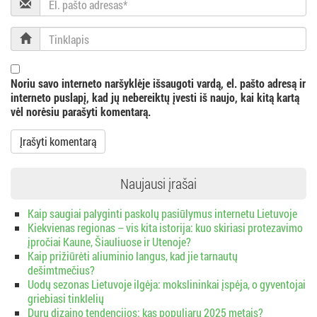
i
pašto
adresas
Tinklapis
j
a
Noriu savo interneto naršyklėje išsaugoti vardą, el. pašto adresą ir
interneto puslapį, kad jų nebereiktų įvesti iš naujo, kai kitą kartą
vėl norėsiu parašyti komentarą.
Naujausi įrašai
Kaip saugiai palyginti paskolų pasiūlymus internetu Lietuvoje
Kiekvienas regionas – vis kita istorija: kuo skiriasi protezavimo
įpročiai Kaune, Šiauliuose ir Utenoje?
Kaip prižiūrėti aliuminio langus, kad jie tarnautų
dešimtmečius?
Uodų sezonas Lietuvoje ilgėja: mokslininkai įspėja, o gyventojai
griebiasi tinklelių
Durų dizaino tendencijos: kas populiaru 2025 metais?