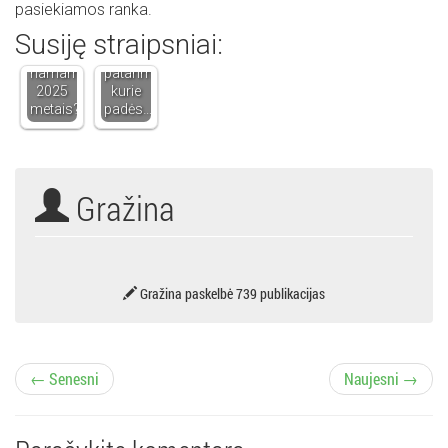
verta
Tvarka
pasiekiamos ranka.
įsirengti
vonios
Susiję straipsniai:
saulės
kambaryje:
elektrinę
keli
namams
patarimai,
2025
kurie
metais?
padės…
Gražina
Gražina paskelbė 739 publikacijas
Į
← Senesni
Naujesni →
r